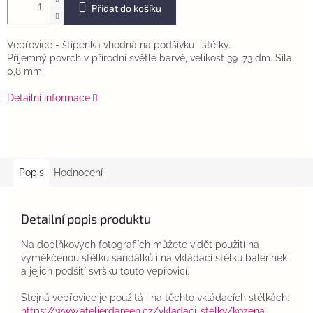
Přidat do košíku
Vepřovice - štípenka vhodná na podšívku i stélky.
Příjemný povrch v přírodní světlé barvě, velikost 39–73 dm. Síla
0,8 mm.
Detailní informace
Popis
Hodnocení
Detailní popis produktu
Na doplňkových fotografiích můžete vidět použití na
vyměkčenou stélku sandálků i na vkládací stélku balerínek
a jejich podšití svršku touto vepřovicí.
Stejná vepřovice je použitá i na těchto vkládacích stélkách:
https://www.atelierdareen.cz/vkladaci-stelky/kozena-