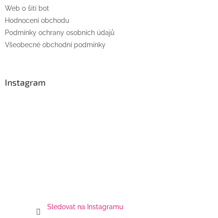
v
Web o šití bot
k
Hodnocení obchodu
y
Podmínky ochrany osobních údajů
v
ý
Všeobecné obchodní podmínky
p
i
s
u
Instagram
Sledovat na Instagramu