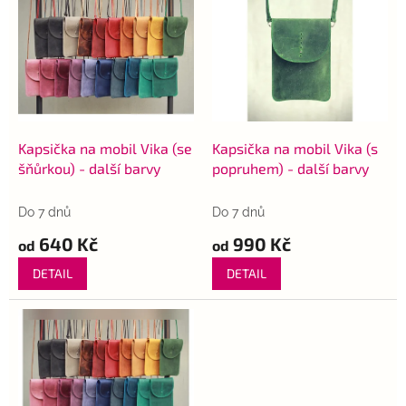
ý
r
p
o
i
d
s
u
p
k
r
t
o
ů
d
Kapsička na mobil Vika (se
Kapsička na mobil Vika (s
u
šňůrkou) - další barvy
popruhem) - další barvy
k
t
Do 7 dnů
Do 7 dnů
ů
640 Kč
990 Kč
od
od
DETAIL
DETAIL