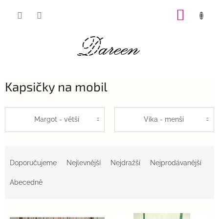
Přejít
NÁKUP
na
obsah
KOŠÍK
Kapsičky na mobil
Margot - větší
Vika - menší
Ř
a
Doporučujeme
Nejlevnější
Nejdražší
Nejprodávanější
z
e
Abecedně
n
í
V
p