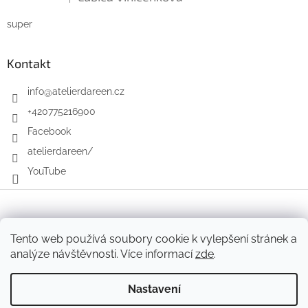
Hodnocení produktu je 5 z 5 hvězdiček.
super
Kontakt
info
@
atelierdareen.cz
+420775216900
Facebook
atelierdareen/
YouTube
Vytvořil Shoptet
Tento web používá soubory cookie k vylepšení stránek a
analýze návštěvnosti. Více informací
zde
.
Copyright 2026
Atelier Dareen
. Všechna práva vyhrazena.
Nastavení