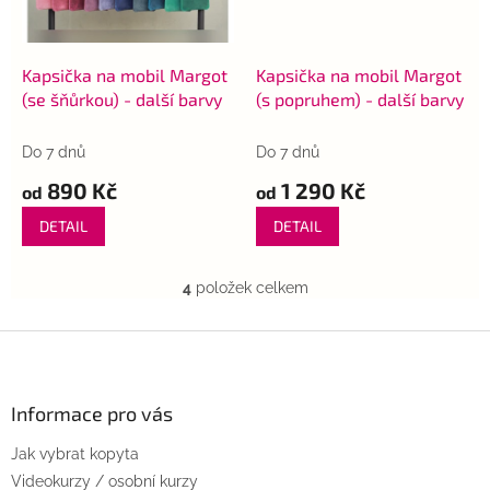
Kapsička na mobil Margot
Kapsička na mobil Margot
(se šňůrkou) - další barvy
(s popruhem) - další barvy
Do 7 dnů
Do 7 dnů
890 Kč
1 290 Kč
od
od
DETAIL
DETAIL
4
položek celkem
O
v
l
Z
á
á
d
p
a
a
Informace pro vás
c
t
í
Jak vybrat kopyta
í
p
r
Videokurzy / osobní kurzy