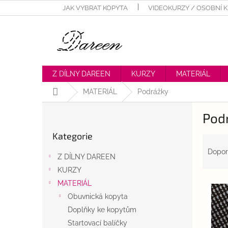
Přejít
JAK VYBRAT KOPYTA
VIDEOKURZY / OSOBNÍ 
na
obsah
Z DÍLNY DAREEN
KURZY
MATERIÁL
Domů
MATERIÁL
Podrážky
P
Pod
o
Přeskočit
s
Kategorie
kategorie
Ř
t
a
r
Dopor
Z DÍLNY DAREEN
z
a
KURZY
e
n
V
n
MATERIÁL
n
ý
í
í
Obuvnická kopyta
p
p
p
Doplňky ke kopytům
i
r
a
Startovací balíčky