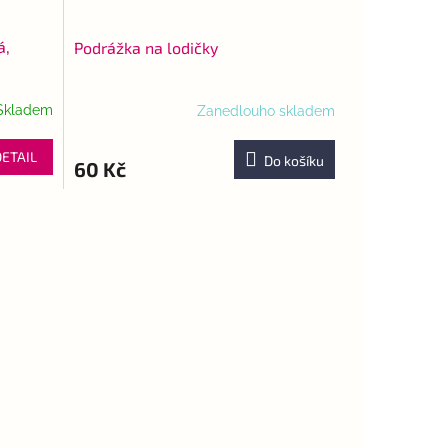
á,
Podrážka na lodičky
Skladem
Zanedlouho skladem
DETAIL
Do košíku
60 Kč