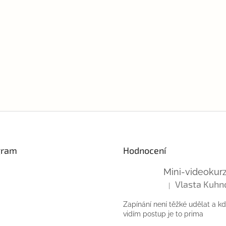
v
ý
p
i
s
u
gram
Hodnocení
Vlasta Kuhn
|
Hodnocení produktu
Zapínání není těžké udělat a k
vidím postup je to prima