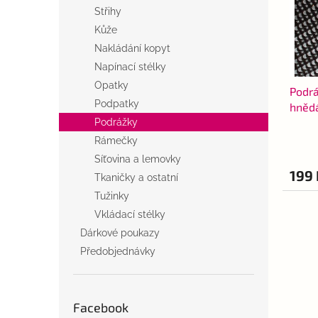
s
o
n
Střihy
p
d
e
r
u
Kůže
l
o
k
Nakládání kopyt
d
t
Napínací stélky
u
ů
Opatky
Podrá
k
Podpatky
hněd
t
Podrážky
ů
Rámečky
Síťovina a lemovky
199 
Tkaničky a ostatní
Tužinky
Vkládací stélky
Dárkové poukazy
Předobjednávky
Facebook