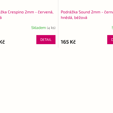
žka Crespino 2mm - červená,
Podrážka Sound 2mm - čern
á
hnědá, béžová
Skladem
(4 ks)
Průměrné
hodnocení
produktu
DETAIL
Kč
165 Kč
je
5,0
z
O
5
v
hvězdiček.
l
á
d
a
c
í
p
r
v
k
y