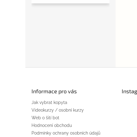
Z
á
p
a
Informace pro vás
Insta
t
Jak vybrat kopyta
í
Videokurzy / osobní kurzy
Web o šití bot
Hodnocení obchodu
Podmínky ochrany osobních údajů