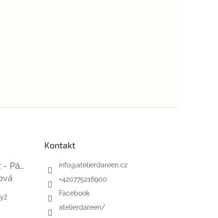
Kontakt
Mini-videokurz - Pásky na suchý zip
info
@
atelierdareen.cz
ová
+420775216900
 je 5 z 5 hvězdiček.
Facebook
dyž
atelierdareen/