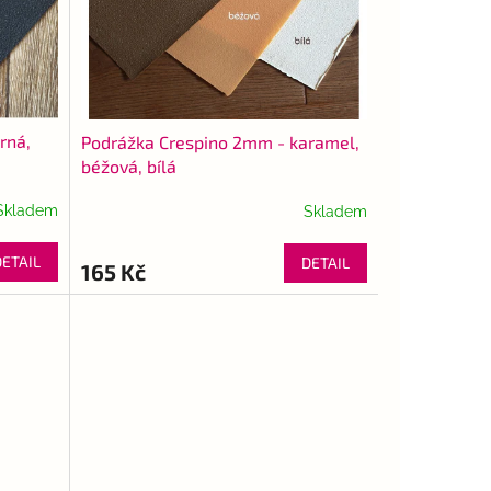
rná,
Podrážka Crespino 2mm - karamel,
béžová, bílá
Skladem
Skladem
DETAIL
DETAIL
165 Kč