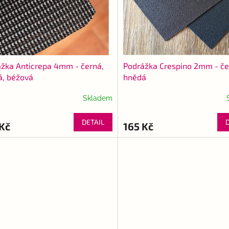
žka Anticrepa 4mm - černá,
Podrážka Crespino 2mm - če
á, béžová
hnědá
Skladem
DETAIL
Kč
165 Kč