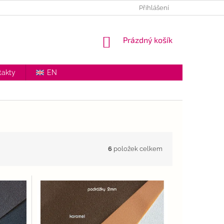
NKY OCHRANY OSOBNÍCH ÚDAJŮ
VŠEOBECNÉ OBCHODNÍ PODMÍ
Přihlášení
NÁKUPNÍ
Prázdný košík
KOŠÍK
takty
EN
6
položek celkem