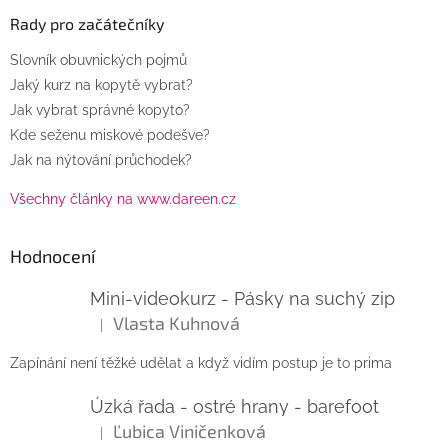
Rady pro začátečníky
Slovník obuvnických pojmů
Jaký kurz na kopytě vybrat?
Jak vybrat správné kopyto?
Kde seženu miskové podešve?
Jak na nýtování průchodek?
Všechny články na www.dareen.cz
Hodnocení
Mini-videokurz - Pásky na suchý zip
Vlasta Kuhnová
|
Hodnocení produktu je 5 z 5 hvězdiček.
Zapínání není těžké udělat a když vidím postup je to prima
Úzká řada - ostré hrany - barefoot
Ľubica Viničenková
|
Hodnocení produktu je 5 z 5 hvězdiček.