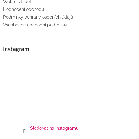
v
Web o šití bot
k
Hodnocení obchodu
y
Podmínky ochrany osobních údajů
v
ý
Všeobecné obchodní podmínky
p
i
s
u
Instagram
Sledovat na Instagramu