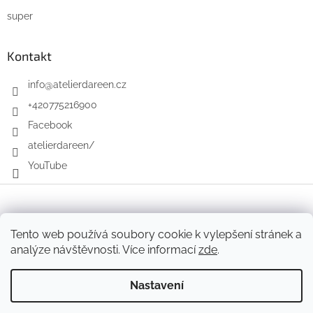
super
Kontakt
info
@
atelierdareen.cz
+420775216900
Facebook
atelierdareen/
YouTube
Vytvořil Shoptet
Tento web používá soubory cookie k vylepšení stránek a
analýze návštěvnosti. Více informací
zde
.
Copyright 2026
Atelier Dareen
. Všechna práva vyhrazena.
Nastavení