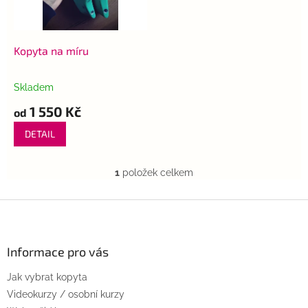
p
k
r
t
o
ů
d
Kopyta na míru
u
k
Skladem
Průměrné
t
hodnocení
1 550 Kč
ů
od
produktu
je
DETAIL
5,0
z
5
1
položek celkem
O
hvězdiček.
v
l
Z
á
á
d
p
a
a
Informace pro vás
c
t
í
Jak vybrat kopyta
í
p
r
Videokurzy / osobní kurzy