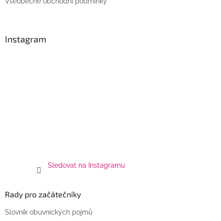
Všeobecné obchodní podmínky
p
i
s
u
Instagram
Sledovat na Instagramu
Rady pro začátečníky
Slovník obuvnických pojmů