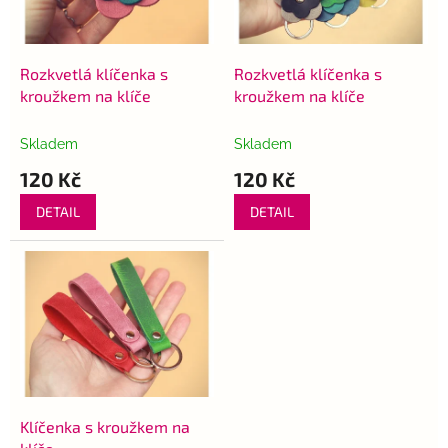
p
k
r
t
o
ů
d
Rozkvetlá klíčenka s
Rozkvetlá klíčenka s
u
kroužkem na klíče
kroužkem na klíče
k
t
Skladem
Skladem
ů
120 Kč
120 Kč
DETAIL
DETAIL
Klíčenka s kroužkem na