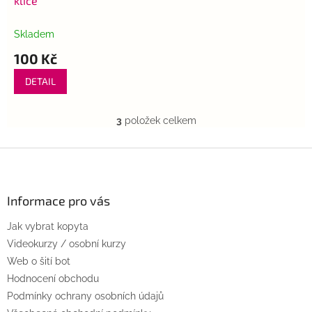
klíče
Skladem
100 Kč
DETAIL
3
položek celkem
O
v
l
Z
á
á
d
p
a
a
Informace pro vás
c
t
í
Jak vybrat kopyta
í
p
r
Videokurzy / osobní kurzy
v
Web o šití bot
k
Hodnocení obchodu
y
Podmínky ochrany osobních údajů
v
ý