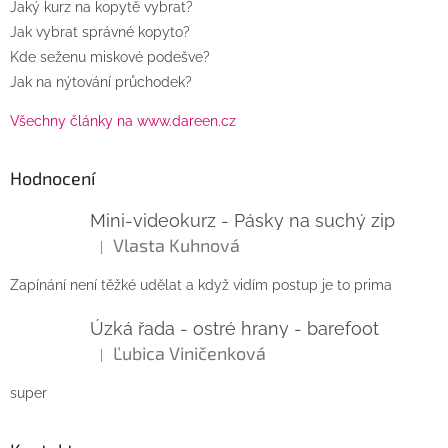
Jaký kurz na kopytě vybrat?
Jak vybrat správné kopyto?
Kde seženu miskové podešve?
Jak na nýtování průchodek?
Všechny články na www.dareen.cz
Hodnocení
Mini-videokurz - Pásky na suchý zip
Vlasta Kuhnová
|
Hodnocení produktu je 5 z 5 hvězdiček.
Zapínání není těžké udělat a když vidím postup je to prima
Úzká řada - ostré hrany - barefoot
Ľubica Viničenková
|
Hodnocení produktu je 5 z 5 hvězdiček.
super