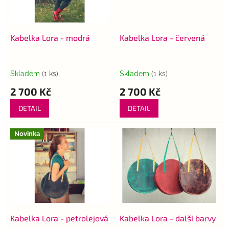
p
k
r
t
o
ů
d
Kabelka Lora - modrá
Kabelka Lora - červená
u
k
t
Skladem
(1 ks)
Skladem
(1 ks)
ů
2 700 Kč
2 700 Kč
DETAIL
DETAIL
Novinka
Kabelka Lora - petrolejová
Kabelka Lora - další barvy