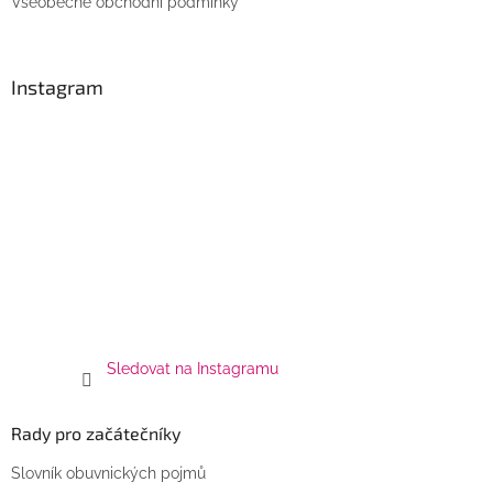
Všeobecné obchodní podmínky
p
i
s
u
Instagram
Sledovat na Instagramu
Rady pro začátečníky
Slovník obuvnických pojmů