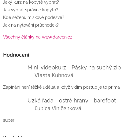
Jaký kurz na kopytě vybrat?
Jak vybrat správné kopyto?
Kde seženu miskové podešve?
Jak na nýtování průchodek?
Všechny články na www.dareen.cz
Hodnocení
Mini-videokurz - Pásky na suchý zip
Vlasta Kuhnová
|
Hodnocení produktu je 5 z 5 hvězdiček.
Zapínání není těžké udělat a když vidím postup je to prima
Úzká řada - ostré hrany - barefoot
Ľubica Viničenková
|
Hodnocení produktu je 5 z 5 hvězdiček.
super