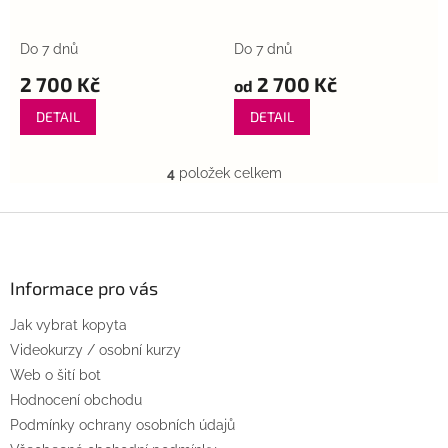
Do 7 dnů
Do 7 dnů
2 700 Kč
2 700 Kč
od
DETAIL
DETAIL
4
položek celkem
O
v
l
Z
á
á
d
p
a
a
Informace pro vás
c
t
í
Jak vybrat kopyta
í
p
r
Videokurzy / osobní kurzy
v
Web o šití bot
k
Hodnocení obchodu
y
Podmínky ochrany osobních údajů
v
ý