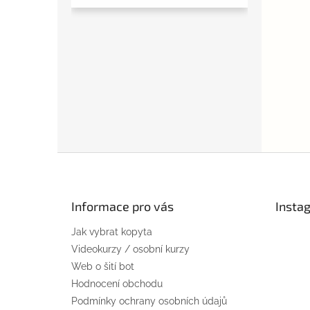
Z
á
p
a
Informace pro vás
Insta
t
Jak vybrat kopyta
í
Videokurzy / osobní kurzy
Web o šití bot
Hodnocení obchodu
Podmínky ochrany osobních údajů