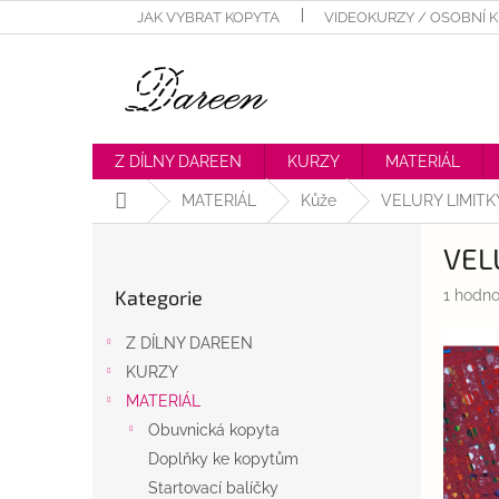
Přejít
JAK VYBRAT KOPYTA
VIDEOKURZY / OSOBNÍ 
na
obsah
Z DÍLNY DAREEN
KURZY
MATERIÁL
Domů
MATERIÁL
Kůže
VELURY LIMITK
P
VEL
o
Přeskočit
s
Kategorie
Průměr
1 hodno
kategorie
t
hodnoc
r
produk
Z DÍLNY DAREEN
a
je
KURZY
n
5,0
z
MATERIÁL
n
5
í
Obuvnická kopyta
hvězdič
p
Doplňky ke kopytům
a
Startovací balíčky