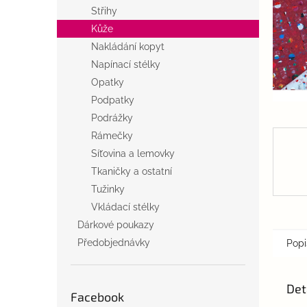
n
Střihy
e
Kůže
l
Nakládání kopyt
Napínací stélky
Opatky
Podpatky
Podrážky
Rámečky
Síťovina a lemovky
Tkaničky a ostatní
Tužinky
Vkládací stélky
Dárkové poukazy
Předobjednávky
Popi
Det
Facebook