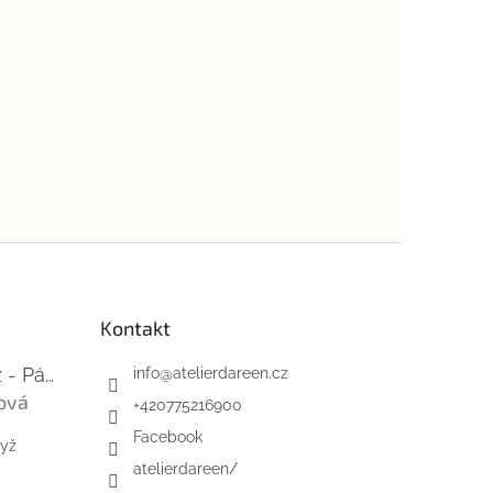
Kontakt
Mini-videokurz - Pásky na suchý zip
info
@
atelierdareen.cz
ová
+420775216900
 je 5 z 5 hvězdiček.
Facebook
dyž
atelierdareen/