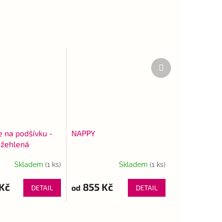
Další
produkt
e na podšívku -
NAPPY
ežehlená
Skladem
(1 ks)
Skladem
(1 ks)
Kč
855 Kč
od
DETAIL
DETAIL