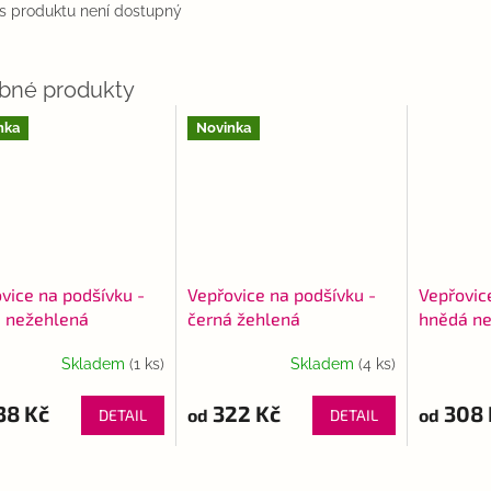
s produktu není dostupný
nka
Novinka
vice na podšívku -
Vepřovice na podšívku -
Vepřovic
á nežehlená
černá žehlená
hnědá n
Skladem
(1 ks)
Skladem
(4 ks)
38 Kč
322 Kč
308 
od
od
DETAIL
DETAIL