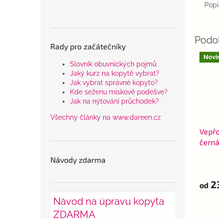
Popi
Rady pro začátečníky
Novi
Slovník obuvnických pojmů
Jaký kurz na kopytě vybrat?
Jak vybrat správné kopyto?
Kde seženu miskové podešve?
Jak na nýtování průchodek?
Všechny články na www.dareen.cz
Vepřo
čern
Návody zdarma
2
od
Návod na úpravu kopyta
ZDARMA