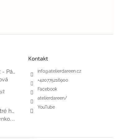
Kontakt
Mini-videokurz - Pásky na suchý zip
info
@
atelierdareen.cz
ová
+420775216900
 je 5 z 5 hvězdiček.
Facebook
dyž
atelierdareen/
YouTube
Úzká řada - ostré hrany - barefoot
Ľubica Viničenková
 je 5 z 5 hvězdiček.