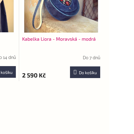
Kabelka Liora - Moravská - modrá
o 14 dnů
Do 7 dnů
 košíku
Do košíku
2 590 Kč