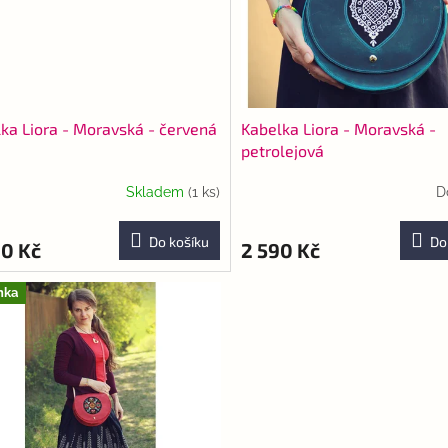
ka Liora - Moravská - červená
Kabelka Liora - Moravská -
petrolejová
Skladem
(1 ks)
D
Do košíku
Do
90 Kč
2 590 Kč
nka