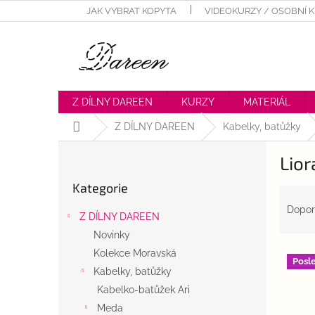
Přejít
JAK VYBRAT KOPYTA
VIDEOKURZY / OSOBNÍ 
na
obsah
Z DÍLNY DAREEN
KURZY
MATERIÁL
Domů
Z DÍLNY DAREEN
Kabelky, batůžky
P
Lior
o
Přeskočit
s
Kategorie
kategorie
Ř
t
a
r
Dopor
Z DÍLNY DAREEN
z
a
Novinky
e
n
V
n
Kolekce Moravská
n
Posl
ý
í
í
Kabelky, batůžky
p
p
p
Kabelko-batůžek Ari
i
r
a
Meda