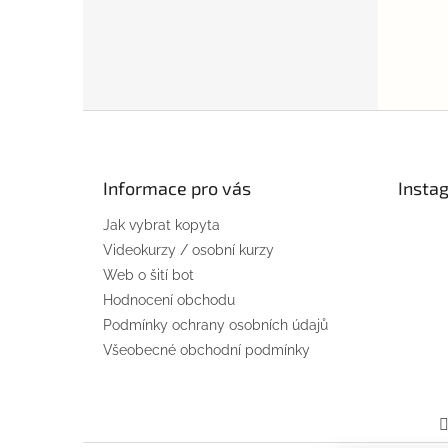
Z
á
p
a
Informace pro vás
Insta
t
Jak vybrat kopyta
í
Videokurzy / osobní kurzy
Web o šití bot
Hodnocení obchodu
Podmínky ochrany osobních údajů
Všeobecné obchodní podmínky