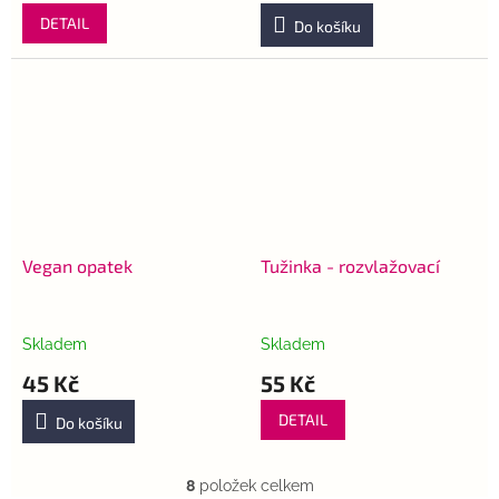
DETAIL
Do košíku
Vegan opatek
Tužinka - rozvlažovací
Skladem
Skladem
45 Kč
55 Kč
DETAIL
Do košíku
8
položek celkem
O