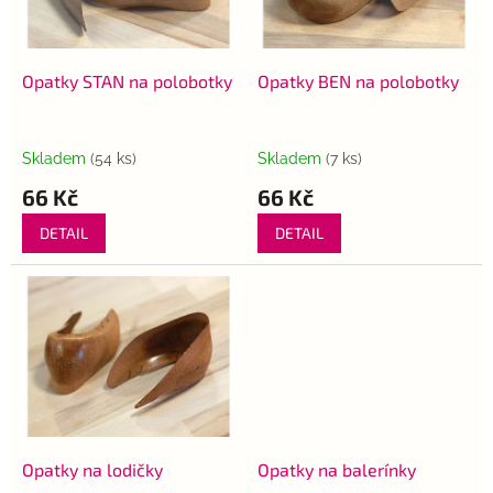
p
k
r
t
o
ů
d
Opatky STAN na polobotky
Opatky BEN na polobotky
u
k
t
Skladem
(54 ks)
Skladem
(7 ks)
ů
66 Kč
66 Kč
DETAIL
DETAIL
Opatky na lodičky
Opatky na balerínky