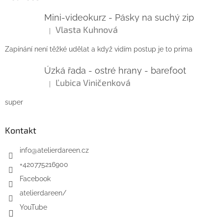
Mini-videokurz - Pásky na suchý zip
Vlasta Kuhnová
|
Hodnocení produktu je 5 z 5 hvězdiček.
Zapínání není těžké udělat a když vidím postup je to prima
Úzká řada - ostré hrany - barefoot
Ľubica Viničenková
|
Hodnocení produktu je 5 z 5 hvězdiček.
super
Kontakt
info
@
atelierdareen.cz
+420775216900
Facebook
atelierdareen/
YouTube