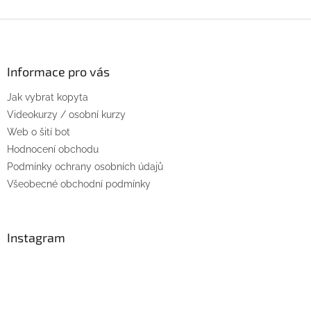
v
l
Z
á
á
d
p
a
a
Informace pro vás
c
t
í
Jak vybrat kopyta
í
p
r
Videokurzy / osobní kurzy
v
Web o šití bot
k
Hodnocení obchodu
y
Podmínky ochrany osobních údajů
v
ý
Všeobecné obchodní podmínky
p
i
s
u
Instagram