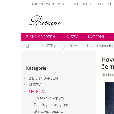
Přejít
JAK VYBRAT KOPYTA
VIDEOKURZY / OSOBNÍ 
na
obsah
Z DÍLNY DAREEN
KURZY
MATERIÁL
Domů
MATERIÁL
Kůže
Hovězí štípenk
P
Hově
o
Přeskočit
s
čer
Kategorie
kategorie
t
Průměr
Neohod
r
Z DÍLNY DAREEN
hodnoc
a
produk
KURZY
n
je
MATERIÁL
n
0,0
í
Obuvnická kopyta
z
p
5
Doplňky ke kopytům
hvězdič
a
Startovací balíčky