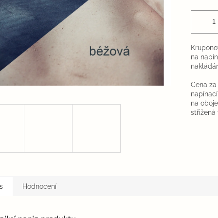
Kruponov
na napín
nakládán
Cena za 
napínací
na oboje
střižená
s
Hodnocení