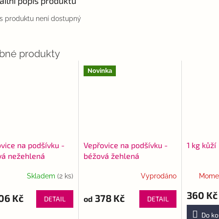
ailní popis produktu
s produktu není dostupný
Novinka
vice na podšívku -
Vepřovice na podšívku -
1 kg kůží
vá nežehlená
béžová žehlená
ejší
Skladem
(2 ks)
Vyprodáno
Momen
360 Kč
06 Kč
378 Kč
od
DETAIL
DETAIL
Do ko