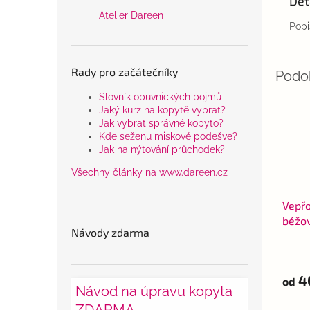
Det
Atelier Dareen
Popi
Rady pro začátečníky
Slovník obuvnických pojmů
Jaký kurz na kopytě vybrat?
Jak vybrat správné kopyto?
Kde seženu miskové podešve?
Jak na nýtování průchodek?
Všechny články na www.dareen.cz
Vepřo
béžo
Návody zdarma
světl
4
od
Návod na úpravu kopyta