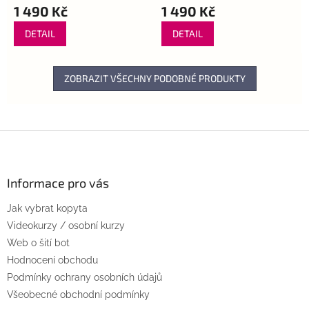
1 490 Kč
1 490 Kč
DETAIL
DETAIL
ZOBRAZIT VŠECHNY PODOBNÉ PRODUKTY
Z
á
p
a
Informace pro vás
t
Jak vybrat kopyta
í
Videokurzy / osobní kurzy
Web o šití bot
Hodnocení obchodu
Podmínky ochrany osobních údajů
Všeobecné obchodní podmínky