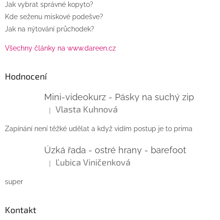
Jak vybrat správné kopyto?
Kde seženu miskové podešve?
Jak na nýtování průchodek?
Všechny články na www.dareen.cz
Hodnocení
Mini-videokurz - Pásky na suchý zip
Vlasta Kuhnová
|
Hodnocení produktu je 5 z 5 hvězdiček.
Zapínání není těžké udělat a když vidím postup je to prima
Úzká řada - ostré hrany - barefoot
Ľubica Viničenková
|
Hodnocení produktu je 5 z 5 hvězdiček.
super
Kontakt