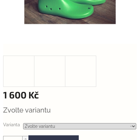
1 600 Kč
Měrná
Zvolte variantu
cena:
Varianta