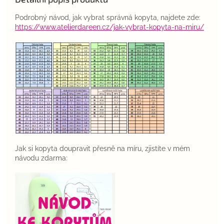
Podrobný návod, jak vybrat správná kopyta, najdete zde:
https://www.atelierdareen.cz/jak-vybrat-kopyta-na-miru/
Jak si kopyta doupravit přesně na míru, zjistíte v mém
návodu zdarma: