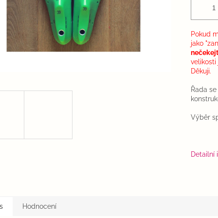
Pokud má
jako "za
nečekejt
velikost
Děkuji.
Řada se
konstruk
Výběr spr
Detailní
s
Hodnocení