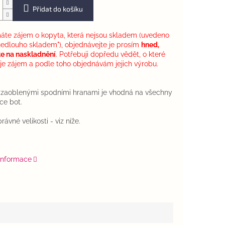
Přidat do košíku
te zájem o kopyta, která nejsou skladem (uvedeno
nedlouho skladem"), objednávejte je prosím
hned,
e na naskladnění
. Potřebuji dopředu vědět, o které
i je zájem a podle toho objednávám jejich výrobu.
 zaoblenými spodními hranami je vhodná na všechny
ce bot.
ávné velikosti - viz níže.
 informace