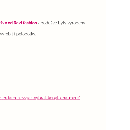
šve od Ravi fashion
- podešve byly vyrobeny
yrobit i polobotky.
elierdareen.cz/jak-vybrat-kopyta-na-miru/