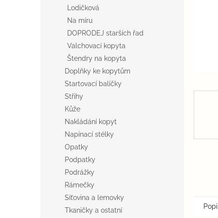
n
Lodičková
e
Na míru
l
DOPRODEJ starších řad
Valchovací kopyta
Štendry na kopyta
Doplňky ke kopytům
Startovací balíčky
Střihy
Kůže
Nakládání kopyt
Napínací stélky
Opatky
Podpatky
Podrážky
Rámečky
Síťovina a lemovky
Popi
Tkaničky a ostatní