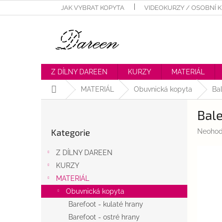
Přejít
JAK VYBRAT KOPYTA
VIDEOKURZY / OSOBNÍ 
na
obsah
Z DÍLNY DAREEN
KURZY
MATERIÁL
Domů
MATERIÁL
Obuvnická kopyta
Bal
P
Bale
o
Přeskočit
s
Kategorie
Průměr
Neohod
kategorie
t
hodnoc
r
produk
Z DÍLNY DAREEN
a
je
KURZY
n
0,0
z
MATERIÁL
n
5
í
Obuvnická kopyta
hvězdič
p
Barefoot - kulaté hrany
a
Barefoot - ostré hrany