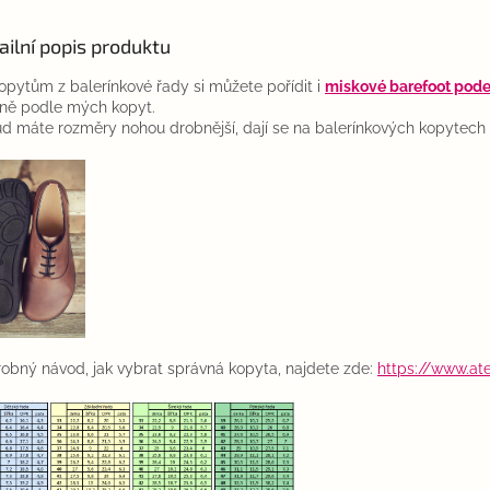
ailní popis produktu
opytům z balerínkové řady si můžete pořídit i
miskové barefoot pode
ně podle mých kopyt.
d máte rozměry nohou drobnější, dají se na balerínkových kopytech v
obný návod, jak vybrat správná kopyta, najdete zde:
https://www.at