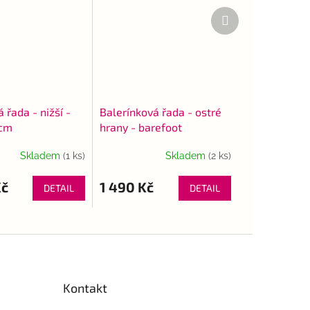
Další
produkt
 řada - nižší -
Balerínková řada - ostré
 cm
hrany - barefoot
Skladem
(1 ks)
Skladem
(2 ks)
Průměrné
hodnocení
produktu
Kč
1 490 Kč
DETAIL
DETAIL
je
5,0
z
5
hvězdiček.
Kontakt