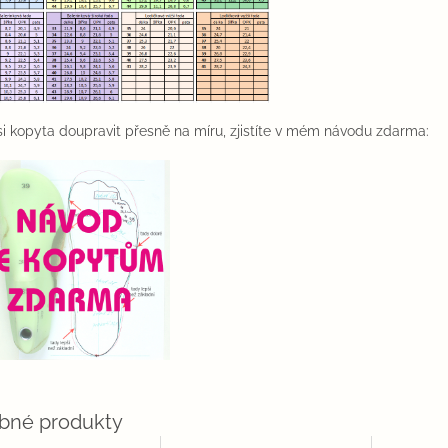
si kopyta doupravit přesně na míru, zjistíte v mém návodu zdarma: