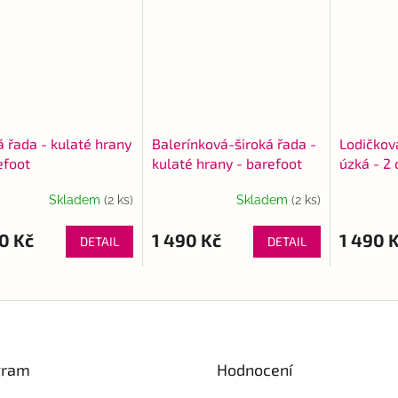
á řada - kulaté hrany
Balerínková-široká řada -
Lodičková
efoot
kulaté hrany - barefoot
úzká - 2
Skladem
(2 ks)
Skladem
(2 ks)
rné
cení
ktu
0 Kč
1 490 Kč
1 490 
DETAIL
DETAIL
ček.
gram
Hodnocení