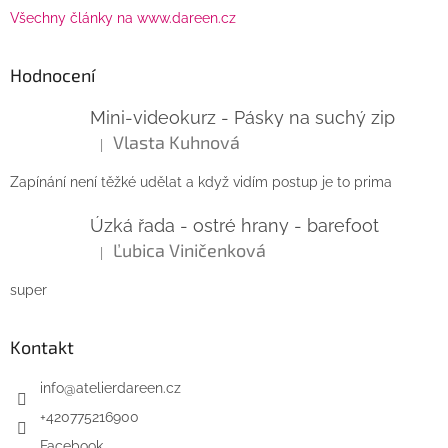
Všechny články na www.dareen.cz
Hodnocení
Mini-videokurz - Pásky na suchý zip
Vlasta Kuhnová
|
Hodnocení produktu je 5 z 5 hvězdiček.
Zapínání není těžké udělat a když vidím postup je to prima
Úzká řada - ostré hrany - barefoot
Ľubica Viničenková
|
Hodnocení produktu je 5 z 5 hvězdiček.
super
Kontakt
info
@
atelierdareen.cz
+420775216900
Facebook