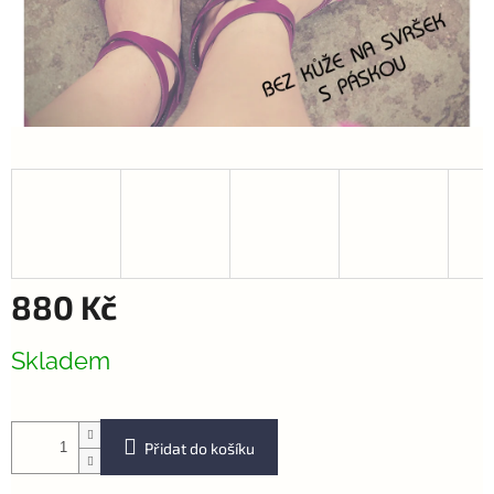
880 Kč
Měrná
Skladem
cena:
Přidat do košíku