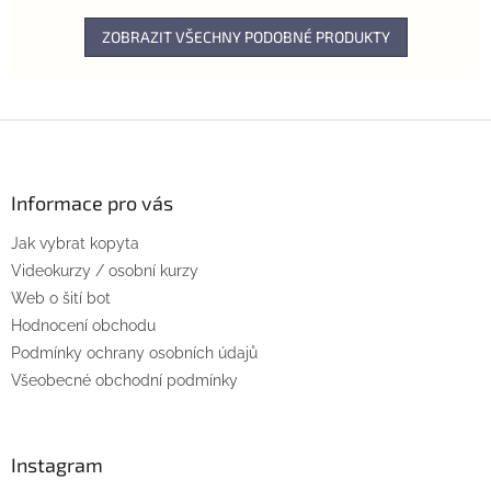
ZOBRAZIT VŠECHNY PODOBNÉ PRODUKTY
Z
á
p
a
Informace pro vás
t
Jak vybrat kopyta
í
Videokurzy / osobní kurzy
Web o šití bot
Hodnocení obchodu
Podmínky ochrany osobních údajů
Všeobecné obchodní podmínky
Instagram