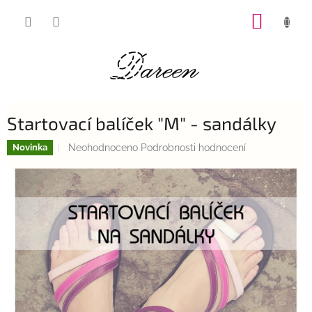
Přejít
NÁKUP
na
obsah
KOŠÍK
Startovací balíček "M" - sandálky
Průměrné
Neohodnoceno
Podrobnosti hodnocení
Novinka
hodnocení
produktu
je
0,0
z
5
hvězdiček.