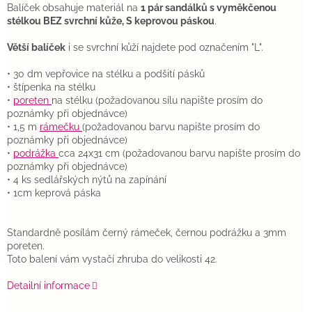
Balíček obsahuje materiál na
1 pár sandálků s vyměkčenou
stélkou BEZ svrchní kůže, S keprovou páskou
.
Větší balíček
i se svrchní kůží najdete pod označením "L".
• 30 dm vepřovice na stélku a podšití pásků
• štípenka na stélku
•
poreten
na stélku (požadovanou sílu napište prosím do
poznámky při objednávce)
• 1,5 m
rámečku
(požadovanou barvu napište prosím do
poznámky při objednávce)
•
podrážka
cca 24x31 cm (požadovanou barvu napište prosím do
poznámky při objednávce)
• 4 ks sedlářských nýtů na zapínání
• 1cm keprová páska
Standardně posílám černý rámeček, černou podrážku a 3mm
poreten.
Toto balení vám vystačí zhruba do velikosti 42.
Detailní informace