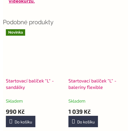
videokurzu
.
Novinka
Startovací balíček "L" -
Startovací balíček "L" -
sandálky
baleríny flexible
Skladem
Skladem
990 Kč
1 039 Kč
Do košíku
Do košíku