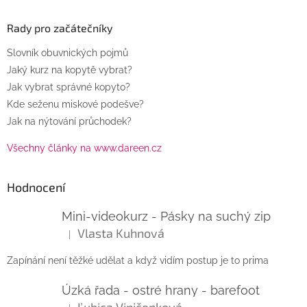
Rady pro začátečníky
Slovník obuvnických pojmů
Jaký kurz na kopytě vybrat?
Jak vybrat správné kopyto?
Kde seženu miskové podešve?
Jak na nýtování průchodek?
Všechny články na www.dareen.cz
Hodnocení
Mini-videokurz - Pásky na suchý zip
Vlasta Kuhnová
|
Hodnocení produktu je 5 z 5 hvězdiček.
Zapínání není těžké udělat a když vidím postup je to prima
Úzká řada - ostré hrany - barefoot
Ľubica Viničenková