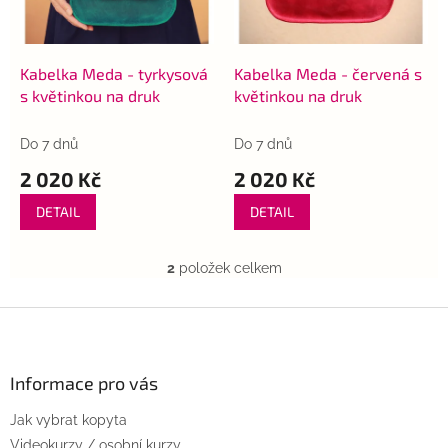
p
k
r
t
o
ů
d
Kabelka Meda - tyrkysová
Kabelka Meda - červená s
u
s květinkou na druk
květinkou na druk
k
t
Do 7 dnů
Do 7 dnů
ů
2 020 Kč
2 020 Kč
DETAIL
DETAIL
2
položek celkem
O
v
l
Z
á
á
d
p
a
a
Informace pro vás
c
t
í
Jak vybrat kopyta
í
p
r
Videokurzy / osobní kurzy