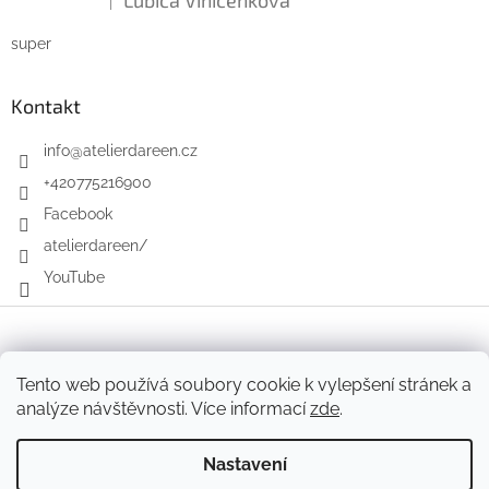
|
Hodnocení produktu je 5 z 5 hvězdiček.
super
Kontakt
info
@
atelierdareen.cz
+420775216900
Facebook
atelierdareen/
YouTube
Vytvořil Shoptet
Tento web používá soubory cookie k vylepšení stránek a
analýze návštěvnosti. Více informací
zde
.
Copyright 2026
Atelier Dareen
. Všechna práva vyhrazena.
Nastavení