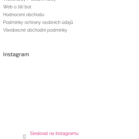
v
Web o šití bot
k
Hodnocení obchodu
y
Podmínky ochrany osobních údajů
v
ý
Všeobecné obchodní podmínky
p
i
s
u
Instagram
Sledovat na Instagramu