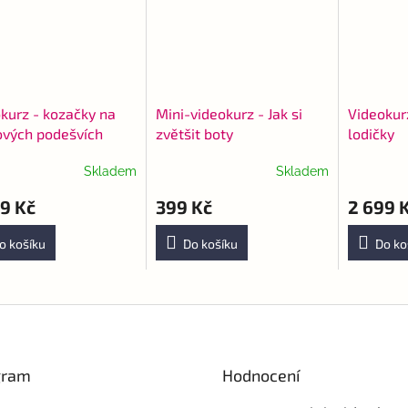
kurz - kozačky na
Mini-videokurz - Jak si
Videokur
ových podešvích
zvětšit boty
lodičky
Skladem
Skladem
rné
Průměrné
Průměrné
cení
hodnocení
hodnocen
9 Kč
399 Kč
2 699 
ktu
produktu
produktu
je
je
5,0
5,0
o košíku
Do košíku
Do ko
z
z
5
5
ček.
hvězdiček.
hvězdiček
gram
Hodnocení