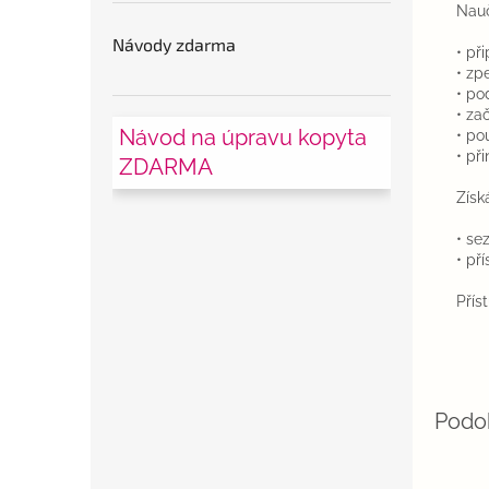
Nauč
Návody zdarma
• př
• zp
• po
• zač
Návod na úpravu kopyta
• po
• př
ZDARMA
Získ
• se
• p
ř
Přís