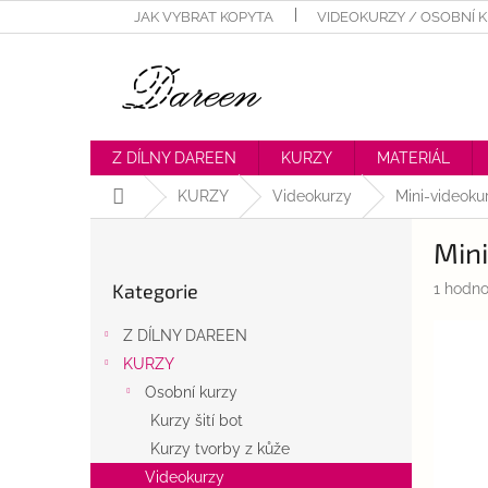
Přejít
JAK VYBRAT KOPYTA
VIDEOKURZY / OSOBNÍ 
na
obsah
Z DÍLNY DAREEN
KURZY
MATERIÁL
Domů
KURZY
Videokurzy
Mini-videoku
P
Mini
o
Přeskočit
s
Kategorie
Průměr
1 hodno
kategorie
t
hodnoc
r
produk
Z DÍLNY DAREEN
a
je
KURZY
n
5,0
z
Osobní kurzy
n
5
í
Kurzy šití bot
hvězdič
p
Kurzy tvorby z kůže
a
Videokurzy