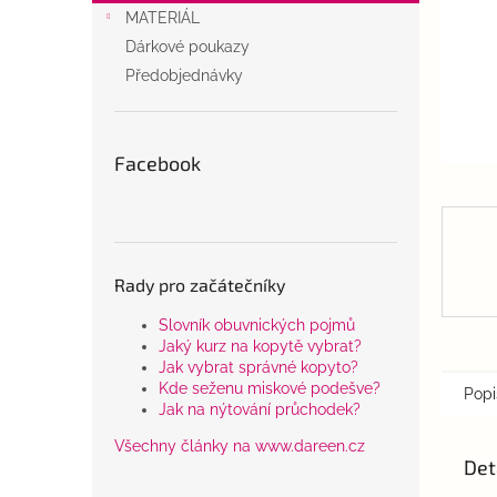
n
MATERIÁL
e
Dárkové poukazy
l
Předobjednávky
Facebook
Rady pro začátečníky
Slovník obuvnických pojmů
Jaký kurz na kopytě vybrat?
Jak vybrat správné kopyto?
Kde seženu miskové podešve?
Popi
Jak na nýtování průchodek?
Všechny články na www.dareen.cz
Det