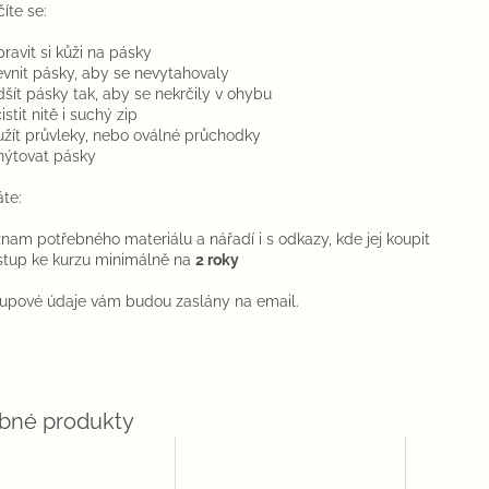
íte se:
ipravit si kůži na pásky
evnit pásky, aby se nevytahovaly
dšít pásky tak, aby se nekrčily v ohybu
istit nitě i suchý zip
užít průvleky, nebo oválné průchodky
inýtovat pásky
áte:
znam potřebného materiálu a nářadí i s odkazy, kde jej koupit
ístup ke kurzu minimálně na
2 roky
tupové údaje vám budou zaslány na email.