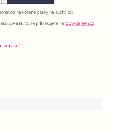
eonávod na kožené pásky na suchý zip.
zakoupení kurzu se přihlašujete na
www.dareen.cz
.
 informace