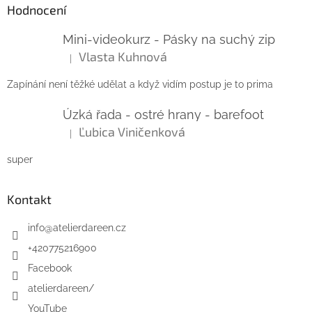
Hodnocení
Mini-videokurz - Pásky na suchý zip
Vlasta Kuhnová
|
Hodnocení produktu je 5 z 5 hvězdiček.
Zapínání není těžké udělat a když vidím postup je to prima
Úzká řada - ostré hrany - barefoot
Ľubica Viničenková
|
Hodnocení produktu je 5 z 5 hvězdiček.
super
Kontakt
info
@
atelierdareen.cz
+420775216900
Facebook
atelierdareen/
YouTube