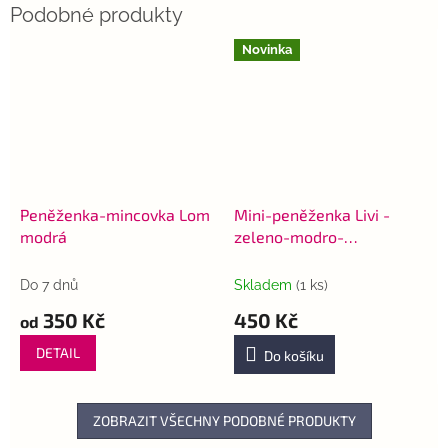
Novinka
Peněženka-mincovka Lom
Mini-peněženka Livi -
modrá
zeleno-modro-
růžovofialová
Do 7 dnů
Skladem
(1 ks)
350 Kč
450 Kč
od
DETAIL
Do košíku
ZOBRAZIT VŠECHNY PODOBNÉ PRODUKTY