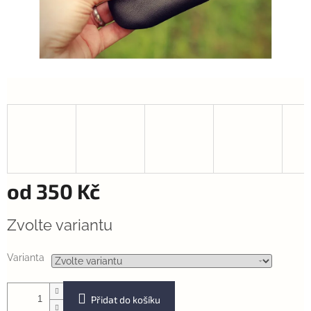
od
350 Kč
Měrná
Zvolte variantu
cena:
Varianta
Přidat do košíku