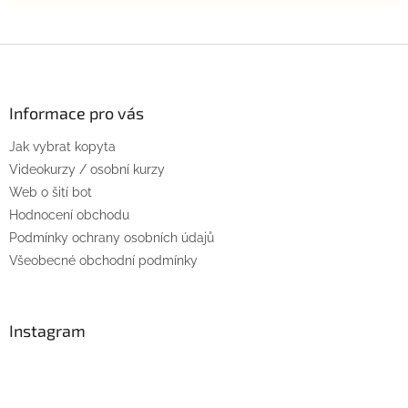
Z
á
p
a
Informace pro vás
t
Jak vybrat kopyta
í
Videokurzy / osobní kurzy
Web o šití bot
Hodnocení obchodu
Podmínky ochrany osobních údajů
Všeobecné obchodní podmínky
Instagram