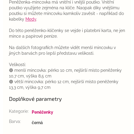
Peněženka-mincovka má vnitřní i vnější poutko. Vnitřní
poutko využijete zejména na klíče. Naopak díky vnějšímu
poutku si můžete mincovku kamkoliv zavěsit - například do
kabelky
Medy
.
Do této peněženko-klíčenky se vejde i platební karta, ne jen
mince a papírové peníze.
Na dalších fotografiích můžete vidět menší mincovku v
jiných barvách pro lepší představu velikosti.
Velikosti:
🔵 menší mincovka: pérko 10 cm, nejširší místo peněženky
10,7 cm, výška 8,5 cm
🟣 větší mincovka: pérko 12 cm, nejširší místo peněženky
13,3 cm, výška 9,7 cm
Doplňkové parametry
Kategorie
:
Peněženky
Barva
:
černá