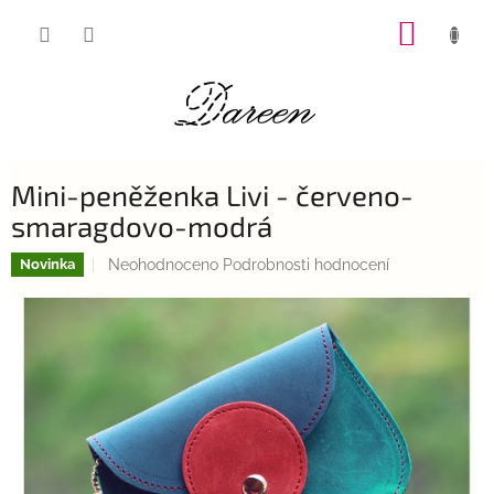
Přejít
NÁKUP
na
obsah
KOŠÍK
Mini-peněženka Livi - červeno-
smaragdovo-modrá
Průměrné
Neohodnoceno
Podrobnosti hodnocení
Novinka
hodnocení
produktu
je
0,0
z
5
hvězdiček.