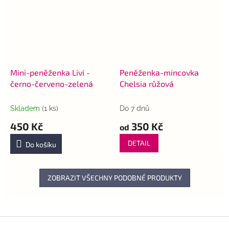
Mini-peněženka Livi -
Peněženka-mincovka
černo-červeno-zelená
Chelsia růžová
Skladem
(1 ks)
Do 7 dnů
450 Kč
350 Kč
od
DETAIL
Do košíku
ZOBRAZIT VŠECHNY PODOBNÉ PRODUKTY
Z