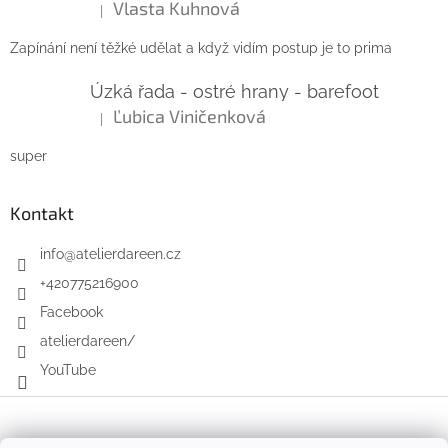
Vlasta Kuhnová
|
Hodnocení produktu je 5 z 5 hvězdiček.
Zapínání není těžké udělat a když vidím postup je to prima
Úzká řada - ostré hrany - barefoot
Ľubica Viničenková
|
Hodnocení produktu je 5 z 5 hvězdiček.
super
Kontakt
info
@
atelierdareen.cz
+420775216900
Facebook
atelierdareen/
YouTube
Vytvořil Shoptet