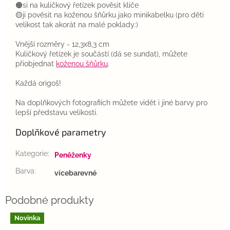
🟠si na kuličkový řetízek pověsit klíče
🟡ji pověsit na koženou šňůrku jako minikabelku (pro děti
velikost tak akorát na malé poklady:)
Vnější rozměry - 12,3x8,3 cm
Kuličkový řetízek je součástí (dá se sundat), můžete
přiobjednat
koženou šňůrku
.
Každá origoš!
Na doplňkových fotografiích můžete vidět i jiné barvy pro
lepší představu velikosti.
Doplňkové parametry
Kategorie
:
Peněženky
Barva
:
vícebarevné
Novinka