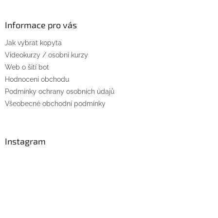
á
p
a
Informace pro vás
t
Jak vybrat kopyta
í
Videokurzy / osobní kurzy
Web o šití bot
Hodnocení obchodu
Podmínky ochrany osobních údajů
Všeobecné obchodní podmínky
Instagram