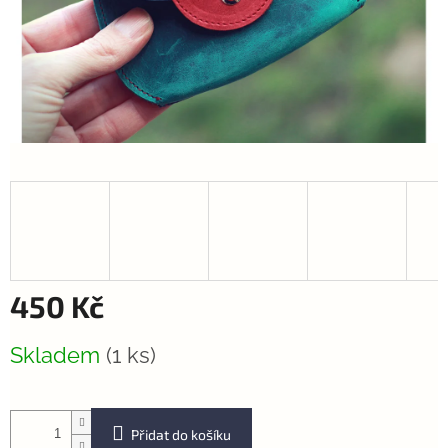
450 Kč
Měrná
Skladem
(1 ks)
cena:
Přidat do košíku