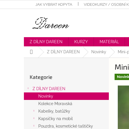
Přejít
JAK VYBRAT KOPYTA
VIDEOKURZY / OSOBNÍ 
na
obsah
Z DÍLNY DAREEN
KURZY
MATERIÁL
Domů
Z DÍLNY DAREEN
Novinky
Mini-
P
Mini
o
Přeskočit
s
Kategorie
kategorie
Novin
t
r
Z DÍLNY DAREEN
a
Novinky
n
Kolekce Moravská
n
í
Kabelky, batůžky
p
Kapsičky na mobil
a
Pouzdra, kosmetické taštičky