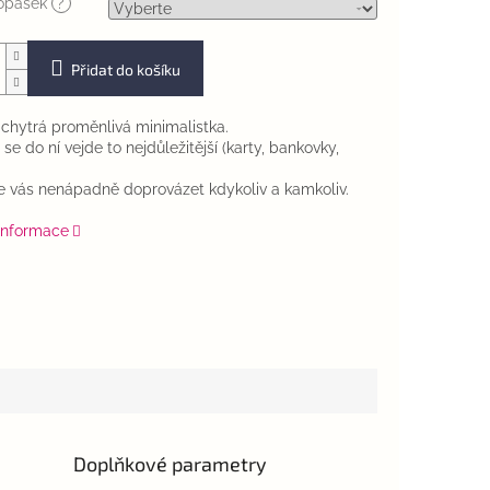
opasek
?
Přidat do košíku
e chytrá proměnlivá minimalistka.
se do ní vejde to nejdůležitější (karty, bankovky,
 vás nenápadně doprovázet kdykoliv a kamkoliv.
 informace
Doplňkové parametry