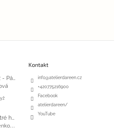
Kontakt
Mini-videokurz - Pásky na suchý zip
info
@
atelierdareen.cz
ová
+420775216900
 je 5 z 5 hvězdiček.
Facebook
dyž
atelierdareen/
YouTube
Úzká řada - ostré hrany - barefoot
Ľubica Viničenková
 je 5 z 5 hvězdiček.