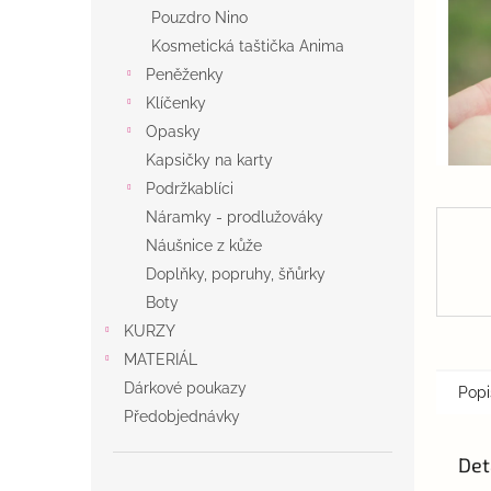
n
Pouzdro Nino
e
Kosmetická taštička Anima
l
Peněženky
Klíčenky
Opasky
Kapsičky na karty
Podržkablíci
Náramky - prodlužováky
Náušnice z kůže
Doplňky, popruhy, šňůrky
Boty
KURZY
MATERIÁL
Dárkové poukazy
Popi
Předobjednávky
Det