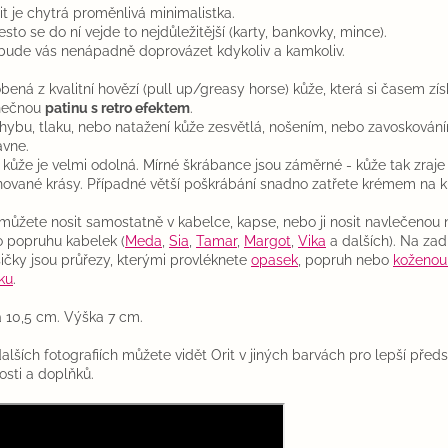
it je chytrá proměnlivá minimalistka.
esto se do ní vejde to nejdůležitější (karty, bankovky, mince).
bude vás nenápadně doprovázet kdykoliv a kamkoliv.
bená z kvalitní hovězí (pull up/greasy horse) kůže, která si časem zí
nečnou
patinu s retro efektem
.
ohybu, tlaku, nebo natažení kůže zesvětlá, nošením, nebo zavoskován
avne.
 kůže je velmi odolná. Mírné škrábance jsou záměrné - kůže tak zraje
nované krásy. Případné větší poškrábání snadno zatřete krémem na ků
 můžete nosit samostatně v kabelce, kapse, nebo ji nosit navlečenou
 popruhu kabelek (
Meda
,
Sia
,
Tamar
,
Margot
,
Vika
a dalších). Na zad
ičky jsou průřezy, kterými provléknete
opasek
, popruh nebo
koženou
ku
.
a 10,5 cm. Výška 7 cm.
alších fotografiích můžete vidět Orit v jiných barvách pro lepší před
kosti a doplňků.