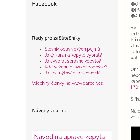
Facebook
🟤Or
🔴Př
🟠A 
Vyro
jedi
Rady pro začátečníky
Při 
ztm
Slovník obuvnických pojmů
Tato
Jaký kurz na kopytě vybrat?
pati
Jak vybrat správné kopyto?
Kde seženu miskové podešve?
Orit
Jak na nýtování průchodek?
nebo
kaps
Všechny články na www.dareen.cz
šňůr
Šířk
Návody zdarma
Na d
veli
Návod na úpravu kopyta