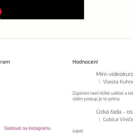
gram
Hodnocení
Vlasta Kuhn
|
Hodnocení produktu
Zapínání není těžké udělat a k
vidím postup je to prima
|
Hodnocení produktu
Sledovat na Instagramu
super