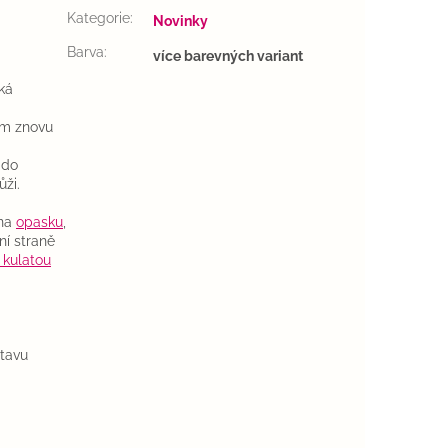
Kategorie
:
Novinky
Barva
:
více barevných variant
ská
ím znovu
 do
ži.
 na
opasku
,
ní straně
 kulatou
stavu