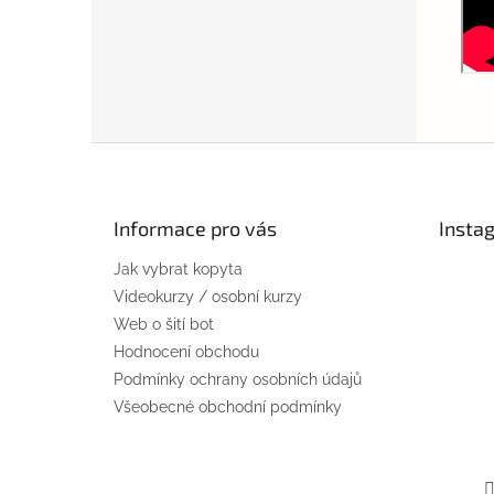
Z
á
p
a
Informace pro vás
Insta
t
Jak vybrat kopyta
í
Videokurzy / osobní kurzy
Web o šití bot
Hodnocení obchodu
Podmínky ochrany osobních údajů
Všeobecné obchodní podmínky