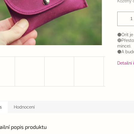
Kožený 
🟤Orit j
🔴Přesto 
mince).
🟠A bude
Detailní
s
Hodnocení
ailní popis produktu