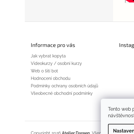
Z
á
p
a
Informace pro vás
Insta
t
Jak vybrat kopyta
í
Videokurzy / osobní kurzy
Web o šití bot
Hodnocení obchodu
Podmínky ochrany osobních údajů
Všeobecné obchodní podmínky
Tento web p
návštěvnost
Nastaven
Copyright 2026
Atelier Dareen
. Všechna práva vyhra