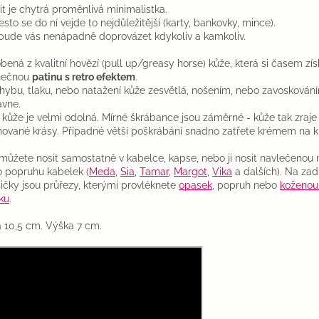
it je chytrá proměnlivá minimalistka.
esto se do ní vejde to nejdůležitější (karty, bankovky, mince).
bude vás nenápadně doprovázet kdykoliv a kamkoliv.
bená z kvalitní hovězí (pull up/greasy horse) kůže, která si časem zí
nečnou
patinu s retro efektem
.
ohybu, tlaku, nebo natažení kůže zesvětlá, nošením, nebo zavoskován
avne.
 kůže je velmi odolná. Mírné škrábance jsou záměrné - kůže tak zraje
nované krásy. Případné větší poškrábání snadno zatřete krémem na ků
 můžete nosit samostatně v kabelce, kapse, nebo ji nosit navlečenou
 popruhu kabelek (
Meda
,
Sia
,
Tamar
,
Margot
,
Vika
a dalších). Na zad
ičky jsou průřezy, kterými provléknete
opasek
, popruh nebo
koženou
ku
.
a 10,5 cm. Výška 7 cm.