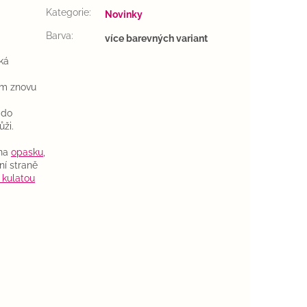
Kategorie
:
Novinky
Barva
:
více barevných variant
ská
ím znovu
 do
ži.
 na
opasku
,
ní straně
 kulatou