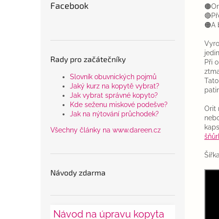
Facebook
🟤Or
🔴Př
🟠A 
Vyro
jedi
Rady pro začátečníky
Při 
ztm
Slovník obuvnických pojmů
Tato
Jaký kurz na kopytě vybrat?
pati
Jak vybrat správné kopyto?
Kde seženu miskové podešve?
Orit
Jak na nýtování průchodek?
nebo
kaps
Všechny články na www.dareen.cz
šňůr
Šířk
Návody zdarma
Návod na úpravu kopyta