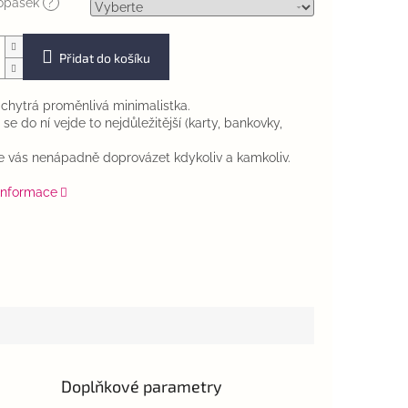
opasek
?
Přidat do košíku
e chytrá proměnlivá minimalistka.
se do ní vejde to nejdůležitější (karty, bankovky,
 vás nenápadně doprovázet kdykoliv a kamkoliv.
 informace
Doplňkové parametry