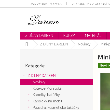
Přejít
JAK VYBRAT KOPYTA
VIDEOKURZY / OSOBNÍ 
na
obsah
Z DÍLNY DAREEN
KURZY
MATERIÁL
Domů
Z DÍLNY DAREEN
Novinky
Mini-
P
Mini
o
Přeskočit
s
Kategorie
kategorie
Novin
t
r
Z DÍLNY DAREEN
a
Novinky
n
Kolekce Moravská
n
í
Kabelky, batůžky
p
Kapsičky na mobil
a
Pouzdra, kosmetické taštičky