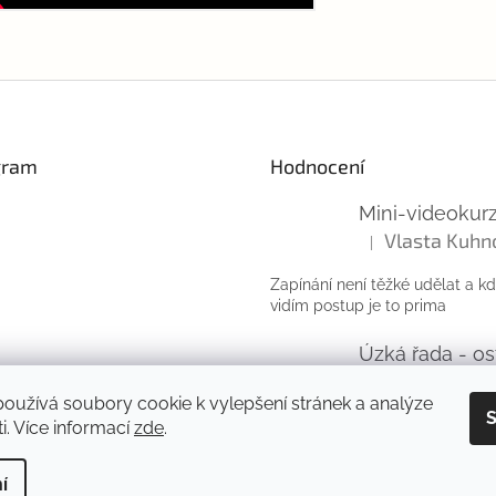
gram
Hodnocení
Vlasta Kuhn
|
Hodnocení produktu
Zapínání není těžké udělat a k
vidím postup je to prima
|
Hodnocení produktu
oužívá soubory cookie k vylepšení stránek a analýze
Sledovat na Instagramu
S
super
i. Více informací
zde
.
í
zena.