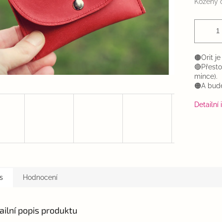
Kožený 
🟤Orit j
🔴Přesto 
mince).
🟠A bude
Detailní
s
Hodnocení
ailní popis produktu