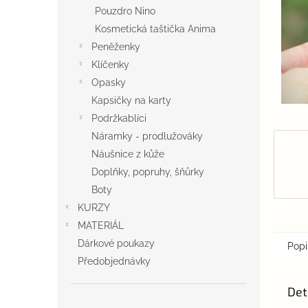
n
Pouzdro Nino
e
Kosmetická taštička Anima
l
Peněženky
Klíčenky
Opasky
Kapsičky na karty
Podržkablíci
Náramky - prodlužováky
Náušnice z kůže
Doplňky, popruhy, šňůrky
Boty
KURZY
MATERIÁL
Dárkové poukazy
Popi
Předobjednávky
Det