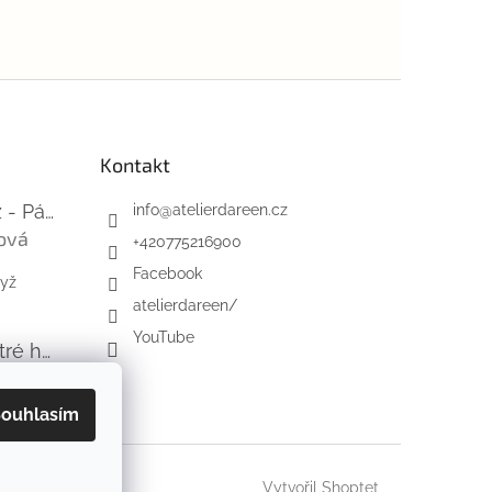
Kontakt
Mini-videokurz - Pásky na suchý zip
info
@
atelierdareen.cz
ová
+420775216900
 je 5 z 5 hvězdiček.
Facebook
dyž
atelierdareen/
YouTube
Úzká řada - ostré hrany - barefoot
Ľubica Viničenková
 je 5 z 5 hvězdiček.
ouhlasím
Vytvořil Shoptet