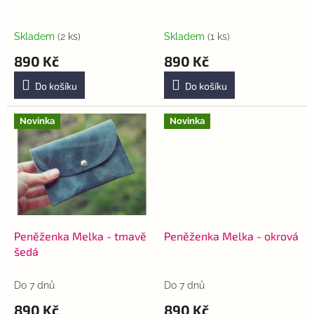
Skladem
(2 ks)
Skladem
(1 ks)
890 Kč
890 Kč
Do košíku
Do košíku
Novinka
Novinka
Peněženka Melka - tmavě
Peněženka Melka - okrová
šedá
Do 7 dnů
Do 7 dnů
890 Kč
890 Kč