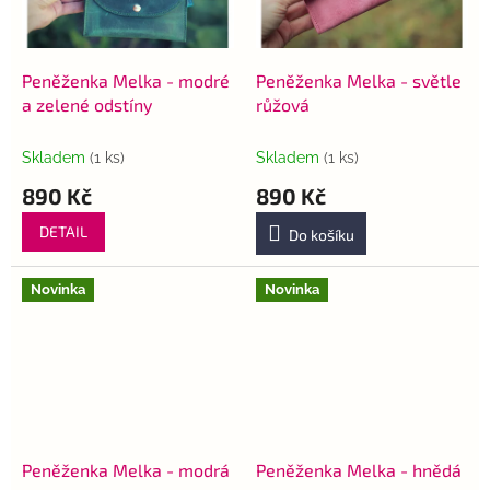
p
k
r
t
o
ů
d
Peněženka Melka - modré
Peněženka Melka - světle
u
a zelené odstíny
růžová
k
t
Skladem
(1 ks)
Skladem
(1 ks)
ů
890 Kč
890 Kč
DETAIL
Do košíku
Novinka
Novinka
Peněženka Melka - modrá
Peněženka Melka - hnědá