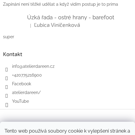
Zapínání není těžké udělat a když vidím postup je to prima
Úzká řada - ostré hrany - barefoot
Ľubica Viničenková
|
Hodnocení produktu je 5 z 5 hvězdiček.
super
Kontakt
info
@
atelierdareen.cz
+420775216900
Facebook
atelierdareen/
YouTube
Vytvořil Shoptet
Tento web používá soubory cookie k vylepšení stránek a