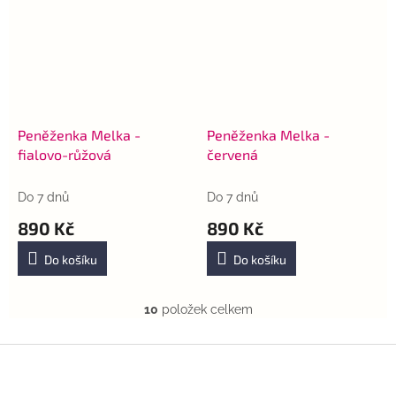
Peněženka Melka -
Peněženka Melka -
fialovo-růžová
červená
Do 7 dnů
Do 7 dnů
890 Kč
890 Kč
Do košíku
Do košíku
10
položek celkem
O
v
l
Z
á
á
d
p