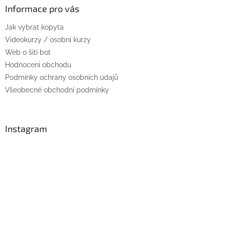
a
a
Informace pro vás
c
t
í
Jak vybrat kopyta
í
p
r
Videokurzy / osobní kurzy
v
Web o šití bot
k
Hodnocení obchodu
y
Podmínky ochrany osobních údajů
v
ý
Všeobecné obchodní podmínky
p
i
s
u
Instagram