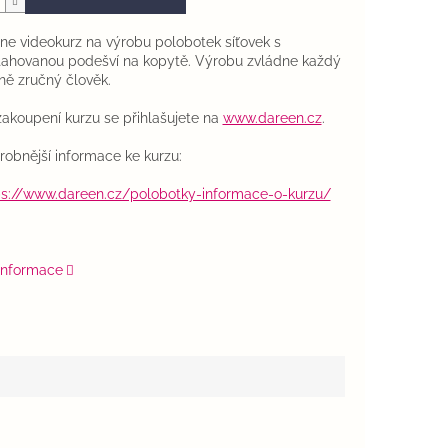
ine videokurz na výrobu polobotek síťovek s
tahovanou podešví na kopytě. Výrobu zvládne každý
ně zručný člověk.
zakoupení kurzu se přihlašujete na
www.dareen.cz
.
robnější informace ke kurzu:
ps://www.dareen.cz/polobotky-informace-o-kurzu/
 informace