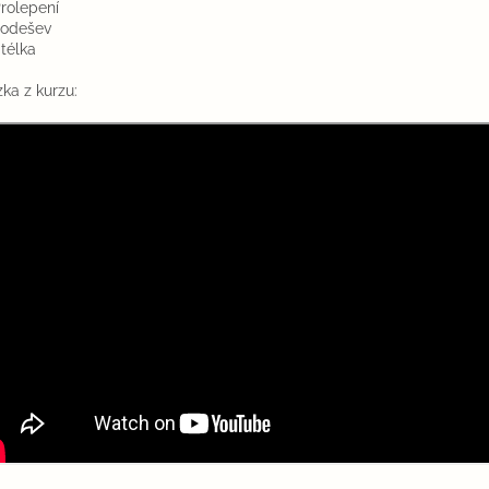
Prolepení
Podešev
Stélka
ka z kurzu: