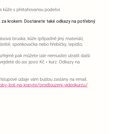
y a kůže s přetahovanou podešví.
ok za krokem. Dostanete také odkazy na potřebný 
ásová bruska, kůže (případně jiný materiál),
 kleště, sponkovačka nebo hřebíčky, lepidlo,
řejmě pak můžete (ale nemusíte) utratit další
e vejdete do asi 3000 Kč + kurz.
Odkazy na
ístupové údaje vám budou zaslány na email.
roby-bot-na-kopyte/prodlouzeni-videokurzu/