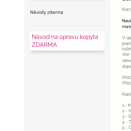
Kurz
Návody zdarma
Nauč
mate
Návod na úpravu kopyta
V úp
papí
ZDARMA
tuži
Vše 
(des
dopo
Přís
Přís
Kapi
1 - 
2 - 
3 - 
4 - 
5 - 