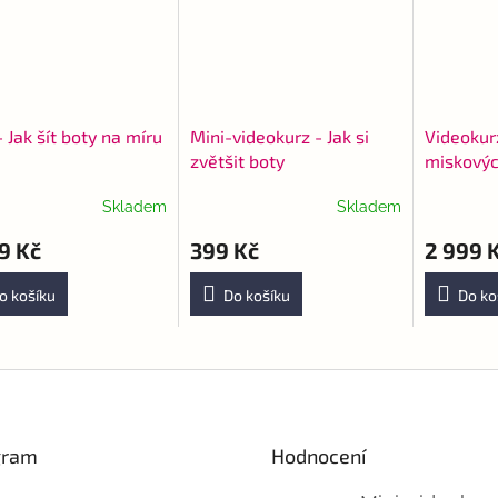
- Jak šít boty na míru
Mini-videokurz - Jak si
Videokur
zvětšit boty
miskovýc
Skladem
Skladem
rné
Průměrné
Průměrné
cení
hodnocení
hodnocen
9 Kč
399 Kč
2 999 
ktu
produktu
produktu
je
je
5,0
5,0
o košíku
Do košíku
Do ko
z
z
5
5
ček.
hvězdiček.
hvězdiček
gram
Hodnocení