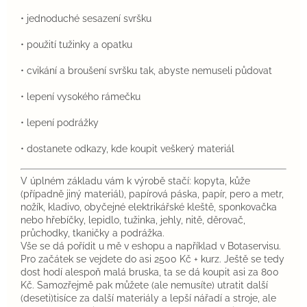
• jednoduché sesazení svršku
• použití tužinky a opatku
• cvikání a broušení svršku tak, abyste nemuseli půdovat
• lepení vysokého rámečku
• lepení podrážky
• dostanete odkazy, kde koupit veškerý materiál
V úplném základu vám k výrobě stačí: kopyta, kůže
(případně jiný materiál), papírová páska, papír, pero a metr,
nožík, kladivo, obyčejné elektrikářské kleště, sponkovačka
nebo hřebíčky, lepidlo, tužinka, jehly, nitě, děrovač,
průchodky, tkaničky a podrážka.
Vše se dá pořídit u mě v eshopu a například v Botaservisu.
Pro začátek se vejdete do asi 2500 Kč + kurz.
Ještě se tedy
dost hodí alespoň malá bruska, ta se dá koupit asi za 800
Kč. Samozřejmě pak můžete (ale nemusíte) utratit další
(deseti)tisíce za další materiály a lepší nářadí a stroje, ale