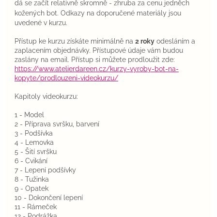
dá se začít relativně skromně - zhruba za cenu jedněch
kožených bot.
Odkazy na doporučené materiály jsou
uvedené v kurzu.
Přístup ke kurzu získáte minimálně na
2 roky
odesláním a
zaplacením objednávky. Přístupové údaje vám budou
zaslány na email. Přístup si můžete prodloužit zde:
https://www.atelierdareen.cz/kurzy-vyroby-bot-na-
kopyte/prodlouzeni-videokurzu/
Kapitoly videokurzu:
1 - Model
2 - Příprava svršku, barvení
3 - Podšívka
4 - Lemovka
5 - Šití svršku
6 - Cvikání
7 - Lepení podšívky
8 - Tužinka
9 - Opatek
10 - Dokončení lepení
11 - Rámeček
12 - Podrážka