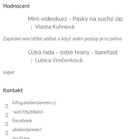
Hodnocení
Mini-videokurz - Pásky na suchý zip
Vlasta Kuhnová
|
Hodnocení produktu je 5 z 5 hvězdiček.
Zapínání není těžké udělat a když vidím postup je to prima
Úzká řada - ostré hrany - barefoot
Ľubica Viničenková
|
Hodnocení produktu je 5 z 5 hvězdiček.
super
Kontakt
info
@
atelierdareen.cz
+420775216900
Facebook
atelierdareen/
YouTube