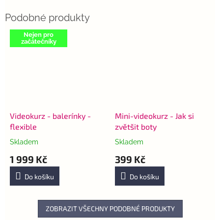
Nejen pro
začátečníky
Videokurz - balerínky -
Mini-videokurz - Jak si
flexible
zvětšit boty
Skladem
Skladem
Průměrné
Průměrné
hodnocení
hodnocení
1 999 Kč
399 Kč
produktu
produktu
je
je
Do košíku
Do košíku
5,0
5,0
z
z
5
5
ZOBRAZIT VŠECHNY PODOBNÉ PRODUKTY
hvězdiček.
hvězdiček.