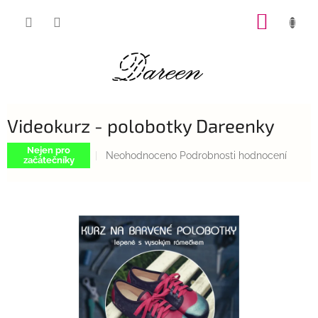
Přejít
NÁKUP
na
obsah
KOŠÍK
Videokurz - polobotky Dareenky
Nejen pro
Průměrné
Neohodnoceno
Podrobnosti hodnocení
začátečníky
hodnocení
produktu
je
0,0
z
5
hvězdiček.