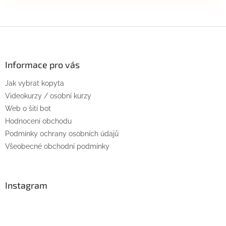
Z
á
p
a
Informace pro vás
t
Jak vybrat kopyta
í
Videokurzy / osobní kurzy
Web o šití bot
Hodnocení obchodu
Podmínky ochrany osobních údajů
Všeobecné obchodní podmínky
Instagram