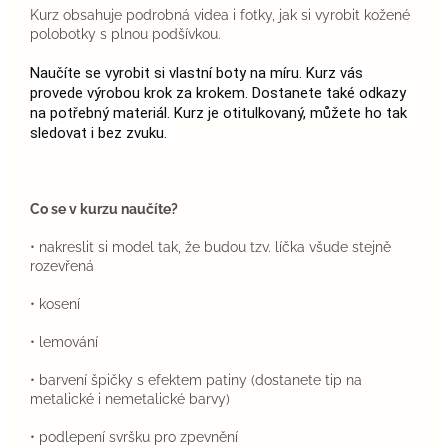
Kurz obsahuje podrobná videa i fotky, jak si vyrobit kožené
polobotky s plnou podšívkou.
Naučíte se vyrobit si vlastní boty na míru. Kurz vás 
provede výrobou krok za krokem. Dostanete také odkazy 
na potřebný materiál.
Kurz je otitulkovaný, můžete ho tak 
sledovat i bez zvuku. 
Co se v kurzu naučíte?
• nakreslit si model tak, že budou tzv. líčka všude stejně
rozevřená
• kosení
• lemování
• barvení špičky s efektem patiny (dostanete tip na
metalické i nemetalické barvy)
• podlepení svršku pro zpevnění