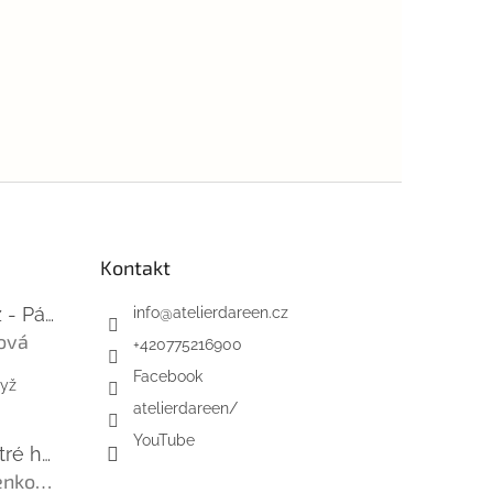
Kontakt
Mini-videokurz - Pásky na suchý zip
info
@
atelierdareen.cz
ová
+420775216900
 je 5 z 5 hvězdiček.
Facebook
dyž
atelierdareen/
YouTube
Úzká řada - ostré hrany - barefoot
Ľubica Viničenková
 je 5 z 5 hvězdiček.