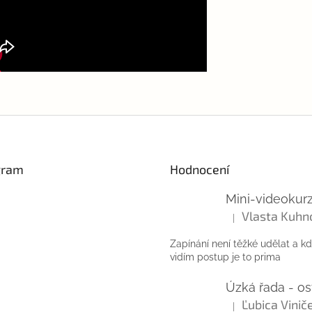
gram
Hodnocení
Vlasta Kuhn
|
Hodnocení produktu
Zapínání není těžké udělat a k
vidím postup je to prima
|
Hodnocení produktu