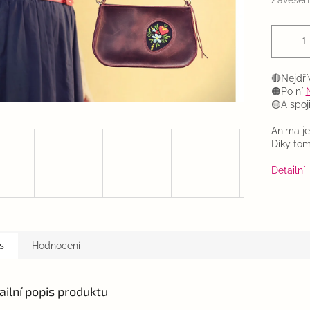
Zavěšen
🔴Nejdří
🟠Po ní
🟡A spoj
Anima je
Díky tomu
Detailní
s
Hodnocení
ailní popis produktu