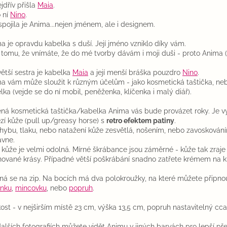
jdřív přišla
Maia
.
 ní
Nino
.
spojila je Anima...nejen jménem, ale i designem.
a je opravdu kabelka s duší. Její jméno vzniklo díky vám.
 tomu, že vnímáte, že do mé tvorby dávám i moji duši - proto Anima (l
 větší sestra je kabelka
Maia
a její menší bráška pouzdro
Nino
.
a vám může sloužit k různým účelům - jako kosmetická taštička, ne
lka (vejde se do ní mobil, peněženka, klíčenka i malý diář).
ná kosmetická taštička/kabelka Anima vás bude provázet roky. Je v
zí kůže (pull up/greasy horse) s
retro efektem patiny
.
ohybu, tlaku, nebo natažení kůže zesvětlá, nošením, nebo zavoskován
avne.
 kůže je velmi odolná. Mírné škrábance jsou záměrné - kůže tak zraje
nované krásy. Případné větší poškrábání snadno zatřete krémem na ků
ná se na zip. Na bocích má dva polokroužky, na které můžete připnou
enku
,
mincovku
, nebo
popruh
.
kost - v nejširším místě 23 cm, výška 13,5 cm, popruh nastavitelný cc
alších fotografiích můžete vidět Animu v jiných barvách pro lepší př