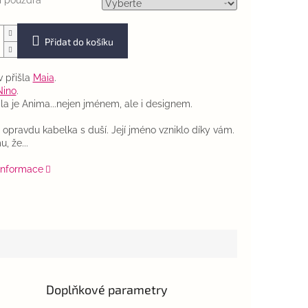
í pouzdra
Přidat do košíku
v přišla
Maia
.
Nino
.
ila je Anima...nejen jménem, ale i designem.
 opravdu kabelka s duší. Její jméno vzniklo díky vám.
, že...
 informace
Doplňkové parametry