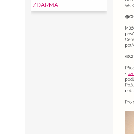
ZDARMA
velik
🟠
Ch
Může
pov
Cena
potř
🟡
Ch
Přio
•
oz
podl
Poža
nebo
Pro 