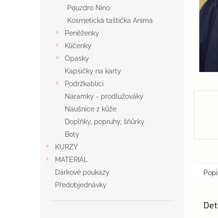
n
Pouzdro Nino
e
Kosmetická taštička Anima
l
Peněženky
Klíčenky
Opasky
Kapsičky na karty
Podržkablíci
Náramky - prodlužováky
Náušnice z kůže
Doplňky, popruhy, šňůrky
Boty
KURZY
MATERIÁL
Dárkové poukazy
Popi
Předobjednávky
Det