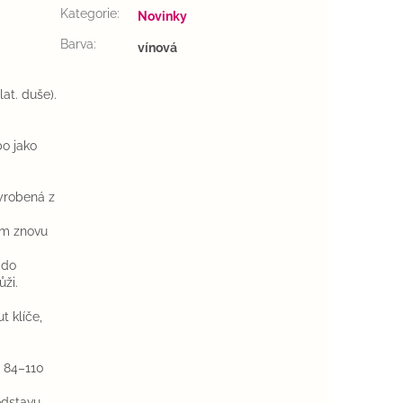
Kategorie
:
Novinky
Barva
:
vínová
at. duše).
bo jako
yrobená z
ím znovu
 do
ži.
t klíče,
a 84–110
edstavu