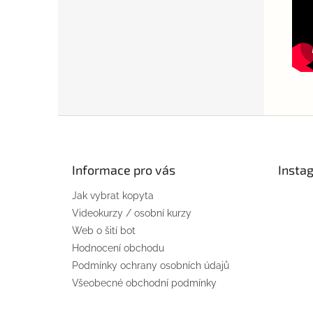
Z
á
p
a
Informace pro vás
Insta
t
Jak vybrat kopyta
í
Videokurzy / osobní kurzy
Web o šití bot
Hodnocení obchodu
Podmínky ochrany osobních údajů
Všeobecné obchodní podmínky