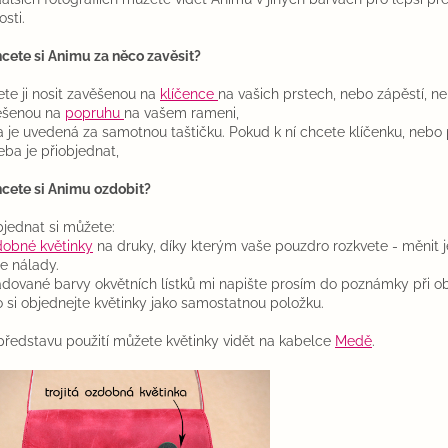
osti.
cete si Animu za něco zavěsit?
te ji nosit zavěšenou na
klíčence
na vašich prstech, nebo zápěstí, n
ěšenou na
popruhu
na vašem rameni,
 je uvedená za samotnou taštičku. Pokud k ní chcete klíčenku, nebo 
eba je přiobjednat,
cete si Animu ozdobit?
bjednat si můžete:
dobné květinky
na druky, díky kterým vaše pouzdro rozkvete - měnit 
e nálady.
dované barvy okvětních lístků mi napište prosím do poznámky při o
 si objednejte květinky jako samostatnou položku.
představu použití můžete květinky vidět na kabelce
Medě
.