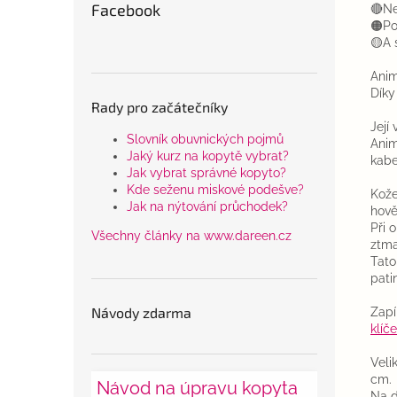
Facebook
🔴Ne
🟠Po
🟡A 
Anim
Díky
Rady pro začátečníky
Její
Slovník obuvnických pojmů
Anim
Jaký kurz na kopytě vybrat?
kabe
Jak vybrat správné kopyto?
Kde seženu miskové podešve?
Kože
Jak na nýtování průchodek?
hově
Při 
Všechny články na www.dareen.cz
ztm
Tato
pati
Návody zdarma
Zapí
klíč
Veli
cm.
Návod na úpravu kopyta
Na d