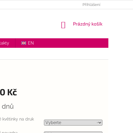
NKY OCHRANY OSOBNÍCH ÚDAJŮ
VŠEOBECNÉ OBCHODNÍ PODMÍ
Přihlášení
NÁKUPNÍ
Prázdný košík
KOŠÍK
takty
EN
0 Kč
4 dnů
 květinky na druk