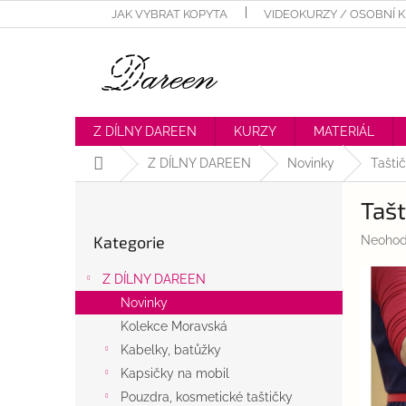
Přejít
JAK VYBRAT KOPYTA
VIDEOKURZY / OSOBNÍ 
na
obsah
Z DÍLNY DAREEN
KURZY
MATERIÁL
Domů
Z DÍLNY DAREEN
Novinky
Tašti
P
Tašt
o
Přeskočit
s
Kategorie
Průměr
Neohod
kategorie
t
hodnoc
r
produk
Z DÍLNY DAREEN
a
je
Novinky
n
0,0
z
Kolekce Moravská
n
5
í
Kabelky, batůžky
hvězdič
p
Kapsičky na mobil
a
Pouzdra, kosmetické taštičky