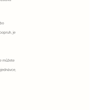
ebo
popruh, je
je můžete
bjednávce,