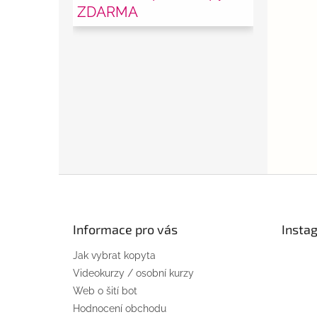
ZDARMA
Z
á
p
a
Informace pro vás
Insta
t
Jak vybrat kopyta
í
Videokurzy / osobní kurzy
Web o šití bot
Hodnocení obchodu