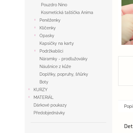
n
Pouzdro Nino
e
Kosmetická taštička Anima
l
Peněženky
Klíčenky
Opasky
Kapsičky na karty
Podržkablíci
Náramky - prodlužováky
Náušnice z kůže
Doplňky, popruhy, šňůrky
Boty
KURZY
MATERIÁL
Dárkové poukazy
Popi
Předobjednávky
Det