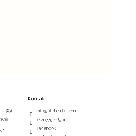
Kontakt
Mini-videokurz - Pásky na suchý zip
info
@
atelierdareen.cz
ová
+420775216900
 je 5 z 5 hvězdiček.
Facebook
dyž