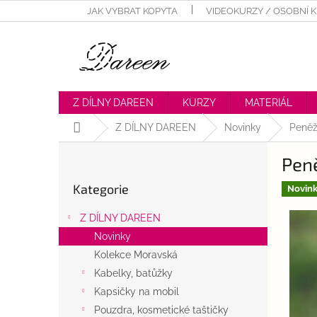
Přejít
JAK VYBRAT KOPYTA
VIDEOKURZY / OSOBNÍ 
na
obsah
Z DÍLNY DAREEN
KURZY
MATERIÁL
Domů
Z DÍLNY DAREEN
Novinky
Peněž
P
Pen
o
Přeskočit
s
Kategorie
kategorie
Novin
t
r
Z DÍLNY DAREEN
a
Novinky
n
Kolekce Moravská
n
í
Kabelky, batůžky
p
Kapsičky na mobil
a
Pouzdra, kosmetické taštičky