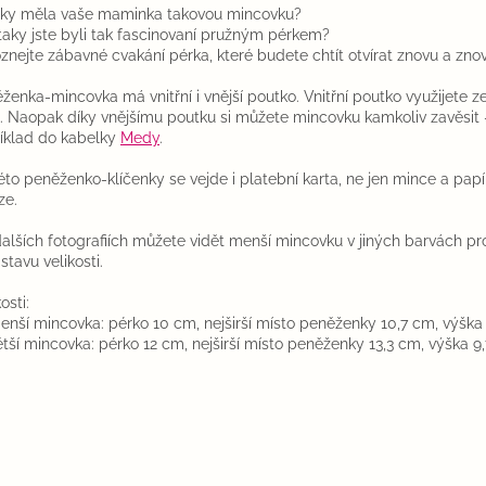
ky měla vaše maminka takovou mincovku?
taky jste byli tak fascinovaní pružným pérkem?
znejte zábavné cvakání pérka, které budete chtít otvírat znovu a znov
ženka-mincovka má vnitřní i vnější poutko. Vnitřní poutko využijete 
e. Naopak díky vnějšímu poutku si můžete mincovku kamkoliv zavěsit 
íklad do kabelky
Medy
.
éto peněženko-klíčenky se vejde i platební karta, ne jen mince a pap
ze.
alších fotografiích můžete vidět menší mincovku v jiných barvách pro
stavu velikosti.
osti:
enší mincovka: pérko 10 cm, nejširší místo peněženky 10,7 cm, výška
ětší mincovka: pérko 12 cm, nejširší místo peněženky 13,3 cm, výška 9