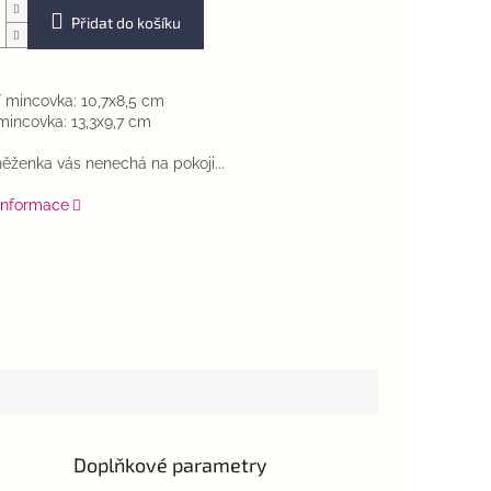
Přidat do košíku
:
 mincovka: 10,7x8,5 cm
 mincovka: 13,3x9,7 cm
ěženka vás nenechá na pokoji...
 informace
Doplňkové parametry