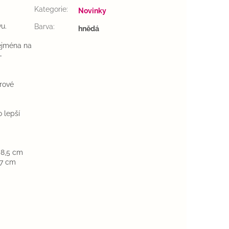
Kategorie
:
Novinky
u.
Barva
:
hnědá
zejména na
-
írové
 lepší
 8,5 cm
,7 cm