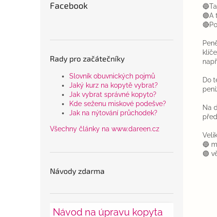
Facebook
🔵Ta
🟣A 
🔴Po
Peně
klíč
Rady pro začátečníky
např
Slovník obuvnických pojmů
Do t
Jaký kurz na kopytě vybrat?
pení
Jak vybrat správné kopyto?
Kde seženu miskové podešve?
Na d
Jak na nýtování průchodek?
před
Všechny články na www.dareen.cz
Velik
🔵 m
🟣 v
Návody zdarma
Návod na úpravu kopyta