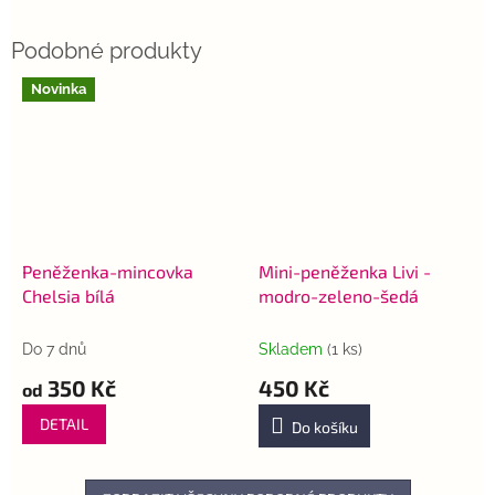
Novinka
Peněženka-mincovka
Mini-peněženka Livi -
Chelsia bílá
modro-zeleno-šedá
Do 7 dnů
Skladem
(1 ks)
350 Kč
450 Kč
od
DETAIL
Do košíku