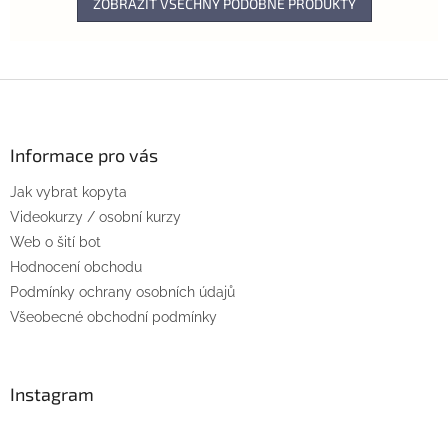
ZOBRAZIT VŠECHNY PODOBNÉ PRODUKTY
Z
á
p
a
Informace pro vás
t
Jak vybrat kopyta
í
Videokurzy / osobní kurzy
Web o šití bot
Hodnocení obchodu
Podmínky ochrany osobních údajů
Všeobecné obchodní podmínky
Instagram