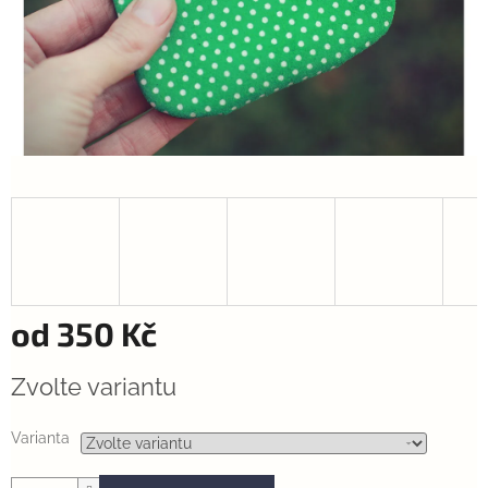
od
350 Kč
Měrná
Zvolte variantu
cena:
Varianta