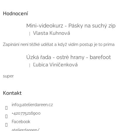
Hodnocení
Mini-videokurz - Pásky na suchý zip
Vlasta Kuhnová
|
Hodnocení produktu je 5 z 5 hvězdiček.
Zapínání není těžké udělat a když vidím postup je to prima
Úzká řada - ostré hrany - barefoot
Ľubica Viničenková
|
Hodnocení produktu je 5 z 5 hvězdiček.
super
Kontakt
info
@
atelierdareen.cz
+420775216900
Facebook
atelierdareen/