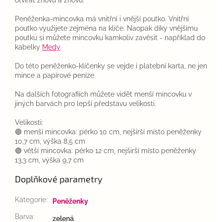
otvírat znovu a znovu.
Peněženka-mincovka má vnitřní i vnější poutko. Vnitřní
poutko využijete zejména na klíče. Naopak díky vnějšímu
poutku si můžete mincovku kamkoliv zavěsit - například do
kabelky
Medy
.
Do této peněženko-klíčenky se vejde i platební karta, ne jen
mince a papírové peníze.
Na dalších fotografiích můžete vidět menší mincovku v
jiných barvách pro lepší představu velikosti.
Velikosti:
🔵 menší mincovka: pérko 10 cm, nejširší místo peněženky
10,7 cm, výška 8,5 cm
🟣 větší mincovka: pérko 12 cm, nejširší místo peněženky
13,3 cm, výška 9,7 cm
Doplňkové parametry
Kategorie
:
Peněženky
Barva
:
zelená