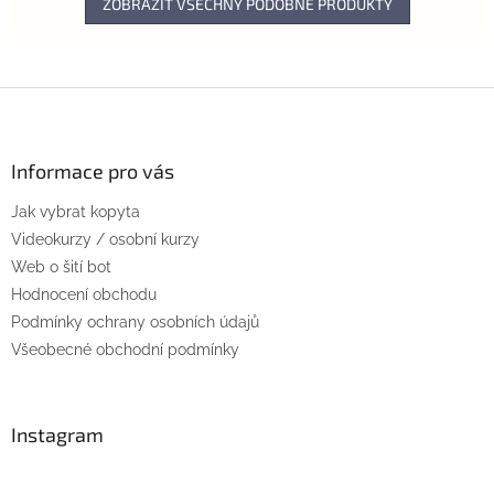
ZOBRAZIT VŠECHNY PODOBNÉ PRODUKTY
Z
á
p
a
Informace pro vás
t
Jak vybrat kopyta
í
Videokurzy / osobní kurzy
Web o šití bot
Hodnocení obchodu
Podmínky ochrany osobních údajů
Všeobecné obchodní podmínky
Instagram