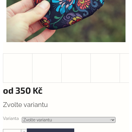
od
350 Kč
Měrná
Zvolte variantu
cena:
Varianta