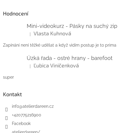
Hodnocení
Mini-videokurz - Pásky na suchý zip
Vlasta Kuhnová
|
Hodnocení produktu je 5 z 5 hvězdiček.
Zapínání není těžké udělat a když vidím postup je to prima
Úzká řada - ostré hrany - barefoot
Ľubica Viničenková
|
Hodnocení produktu je 5 z 5 hvězdiček.
super
Kontakt
info
@
atelierdareen.cz
+420775216900
Facebook
atelierdareen/