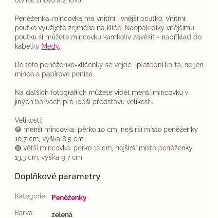
otvírat znovu a znovu.
Peněženka-mincovka má vnitřní i vnější poutko. Vnitřní
poutko využijete zejména na klíče. Naopak díky vnějšímu
poutku si můžete mincovku kamkoliv zavěsit - například do
kabelky
Medy
.
Do této peněženko-klíčenky se vejde i platební karta, ne jen
mince a papírové peníze.
Na dalších fotografiích můžete vidět menší mincovku v
jiných barvách pro lepší představu velikosti.
Velikosti:
🔵 menší mincovka: pérko 10 cm, nejširší místo peněženky
10,7 cm, výška 8,5 cm
🟣 větší mincovka: pérko 12 cm, nejširší místo peněženky
13,3 cm, výška 9,7 cm
Doplňkové parametry
Kategorie
:
Peněženky
Barva
:
zelená