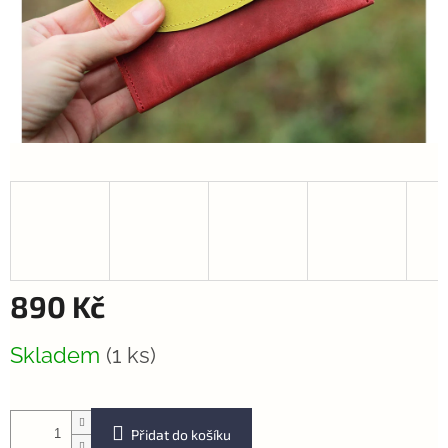
890 Kč
Měrná
Skladem
(1 ks)
cena:
Přidat do košíku