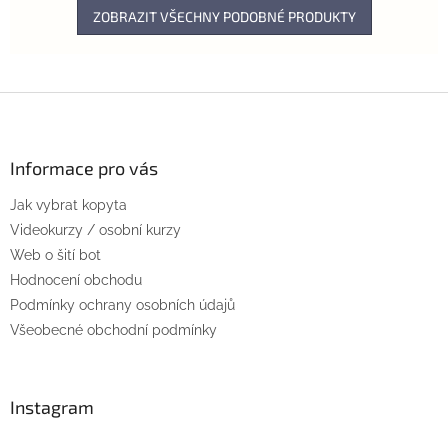
ZOBRAZIT VŠECHNY PODOBNÉ PRODUKTY
Z
á
p
a
Informace pro vás
t
Jak vybrat kopyta
í
Videokurzy / osobní kurzy
Web o šití bot
Hodnocení obchodu
Podmínky ochrany osobních údajů
Všeobecné obchodní podmínky
Instagram