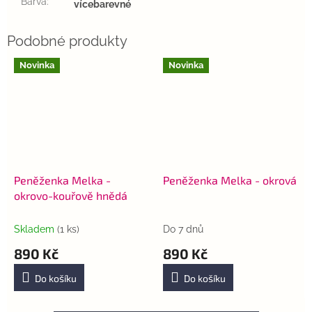
Barva
:
vícebarevné
Novinka
Novinka
Peněženka Melka -
Peněženka Melka - okrová
okrovo-kouřově hnědá
Skladem
(1 ks)
Do 7 dnů
890 Kč
890 Kč
Do košíku
Do košíku