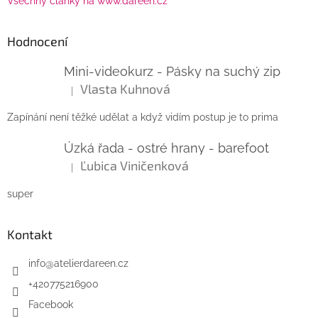
Všechny články na www.dareen.cz
Hodnocení
Mini-videokurz - Pásky na suchý zip
Vlasta Kuhnová
|
Hodnocení produktu je 5 z 5 hvězdiček.
Zapínání není těžké udělat a když vidím postup je to prima
Úzká řada - ostré hrany - barefoot
Ľubica Viničenková
|
Hodnocení produktu je 5 z 5 hvězdiček.
super
Kontakt
info
@
atelierdareen.cz
+420775216900
Facebook