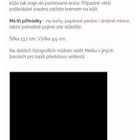
kůže tak zraje do patinované krásy. Případné větší
poškrábání snadno zatřete krémem na kůži.
Má tři přihrádky
- na karty, papírové peníze i drobné mince,
takže pohodlně pojme vše důležité.
Šířka 13,7 cm. Výška 9,5 cm.
Na dalších fotografiích můžete vidět Melku v jiných
barvách pro lepší představu velikosti.