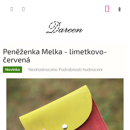
Přejít
NÁKUP
na
obsah
KOŠÍK
Peněženka Melka - limetkovo-
červená
Průměrné
Neohodnoceno
Podrobnosti hodnocení
Novinka
hodnocení
produktu
je
0,0
z
5
hvězdiček.