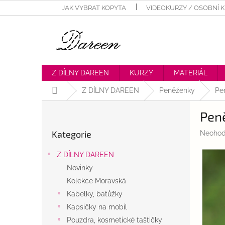
Přejít
JAK VYBRAT KOPYTA
VIDEOKURZY / OSOBNÍ 
na
obsah
Z DÍLNY DAREEN
KURZY
MATERIÁL
Domů
Z DÍLNY DAREEN
Peněženky
Pe
P
Pen
o
Přeskočit
s
Kategorie
Průměr
Neohod
kategorie
t
hodnoc
r
produk
Z DÍLNY DAREEN
a
je
Novinky
n
0,0
z
Kolekce Moravská
n
5
í
Kabelky, batůžky
hvězdič
p
Kapsičky na mobil
a
Pouzdra, kosmetické taštičky