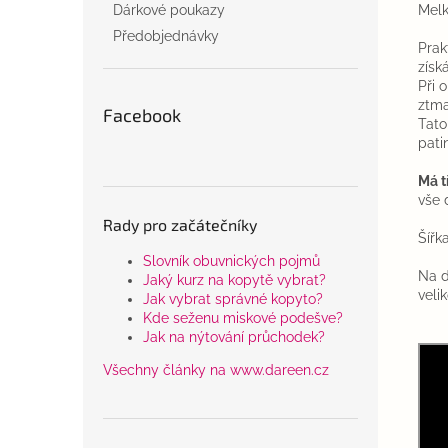
Melk
Dárkové poukazy
Předobjednávky
Prak
získ
Při 
ztm
Facebook
Tato
pati
Má t
vše 
Rady pro začátečníky
Šířk
Slovník obuvnických pojmů
Na d
Jaký kurz na kopytě vybrat?
velik
Jak vybrat správné kopyto?
Kde seženu miskové podešve?
Jak na nýtování průchodek?
Všechny články na www.dareen.cz