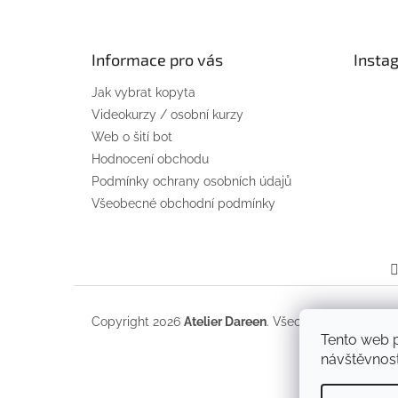
á
p
a
Informace pro vás
Insta
t
Jak vybrat kopyta
í
Videokurzy / osobní kurzy
Web o šití bot
Hodnocení obchodu
Podmínky ochrany osobních údajů
Všeobecné obchodní podmínky
Copyright 2026
Atelier Dareen
. Všechna práva vyhra
Tento web p
návštěvnost