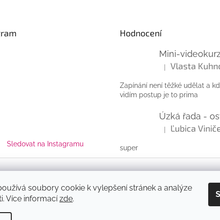
gram
Hodnocení
Vlasta Kuhn
|
Hodnocení produktu
Zapínání není těžké udělat a k
vidím postup je to prima
|
Hodnocení produktu
Sledovat na Instagramu
super
zena.
oužívá soubory cookie k vylepšení stránek a analýze
S
i. Více informací
zde
.