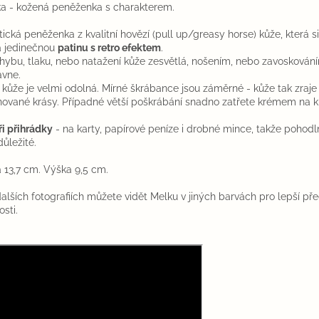
a - kožená peněženka s charakterem.
tická peněženka z kvalitní hovězí (pull up/greasy horse) kůže, která 
á jedinečnou
patinu s retro efektem
.
ohybu, tlaku, nebo natažení kůže zesvětlá, nošením, nebo zavoskován
avne.
 kůže je velmi odolná. Mírné škrábance jsou záměrné - kůže tak zraje
nované krásy. Případné větší poškrábání snadno zatřete krémem na ků
ři přihrádky
- na karty, papírové peníze i drobné mince, takže pohod
důležité.
a 13,7 cm. Výška 9,5 cm.
alších fotografiích můžete vidět Melku v jiných barvách pro lepší př
osti.