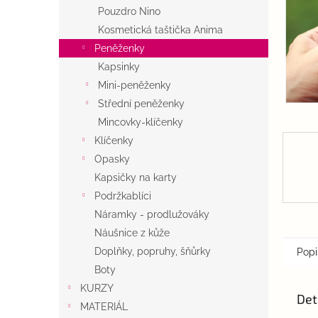
n
Pouzdro Nino
e
Kosmetická taštička Anima
l
Peněženky
Kapsinky
Mini-peněženky
Střední peněženky
Mincovky-klíčenky
Klíčenky
Opasky
Kapsičky na karty
Podržkablíci
Náramky - prodlužováky
Náušnice z kůže
Doplňky, popruhy, šňůrky
Popi
Boty
KURZY
Det
MATERIÁL