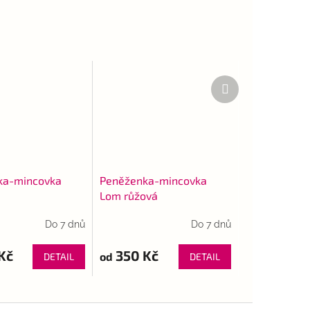
Další
produkt
ka-mincovka
Peněženka-mincovka
Lom růžová
Do 7 dnů
Do 7 dnů
Kč
350 Kč
od
DETAIL
DETAIL