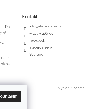
Kontakt
Mini-videokurz - Pásky na suchý zip
info
@
atelierdareen.cz
ová
+420775216900
 je 5 z 5 hvězdiček.
Facebook
dyž
atelierdareen/
YouTube
Úzká řada - ostré hrany - barefoot
Ľubica Viničenková
 je 5 z 5 hvězdiček.
Vytvořil Shoptet
ouhlasím