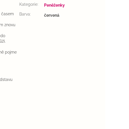
Kategorie
:
Peněženky
si časem
Barva
:
červená
ím znovu
 do
ži.
lně pojme
edstavu