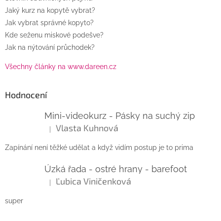
Jaký kurz na kopytě vybrat?
Jak vybrat správné kopyto?
Kde seženu miskové podešve?
Jak na nýtování průchodek?
Všechny články na www.dareen.cz
Hodnocení
Mini-videokurz - Pásky na suchý zip
Vlasta Kuhnová
|
Hodnocení produktu je 5 z 5 hvězdiček.
Zapínání není těžké udělat a když vidím postup je to prima
Úzká řada - ostré hrany - barefoot
Ľubica Viničenková
|
Hodnocení produktu je 5 z 5 hvězdiček.
super