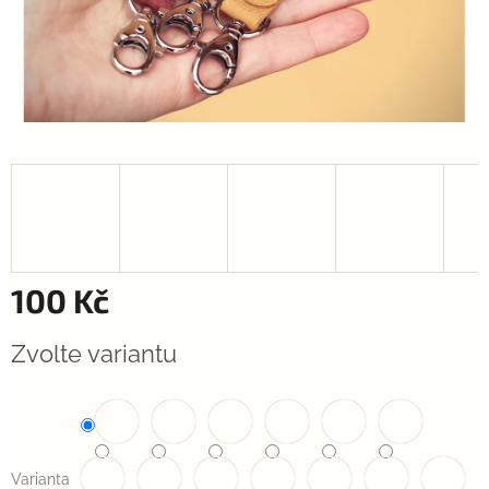
100 Kč
Měrná
Zvolte variantu
cena:
Varianta