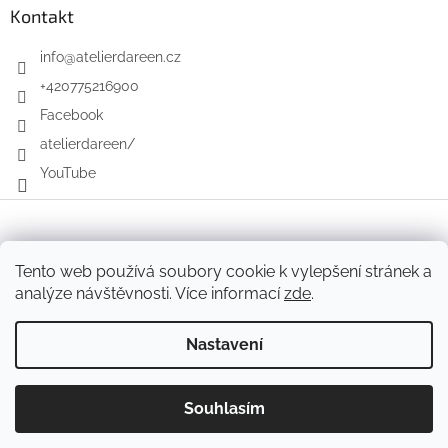
Kontakt
info
@
atelierdareen.cz
+420775216900
Facebook
atelierdareen/
YouTube
Vytvořil Shoptet
Tento web používá soubory cookie k vylepšení stránek a
analýze návštěvnosti. Více informací
zde
.
Copyright 2026
Atelier Dareen
. Všechna práva vyhrazena.
Nastavení
Souhlasím