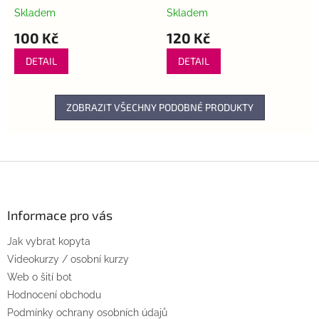
Skladem
Skladem
100 Kč
120 Kč
DETAIL
DETAIL
ZOBRAZIT VŠECHNY PODOBNÉ PRODUKTY
Z
á
p
a
Informace pro vás
t
Jak vybrat kopyta
í
Videokurzy / osobní kurzy
Web o šití bot
Hodnocení obchodu
Podmínky ochrany osobních údajů