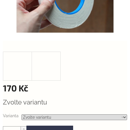
170 Kč
Měrná
Zvolte variantu
cena:
Varianta