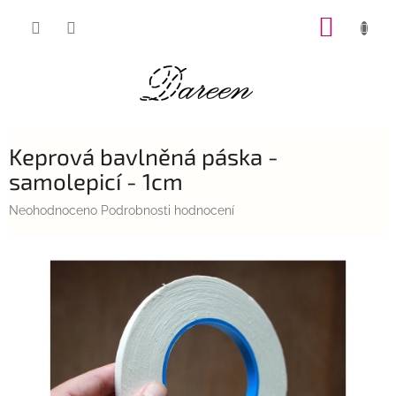
Přejít
NÁKUP
na
obsah
KOŠÍK
Keprová bavlněná páska -
samolepicí - 1cm
Průměrné
Neohodnoceno
Podrobnosti hodnocení
hodnocení
produktu
je
0,0
z
5
hvězdiček.