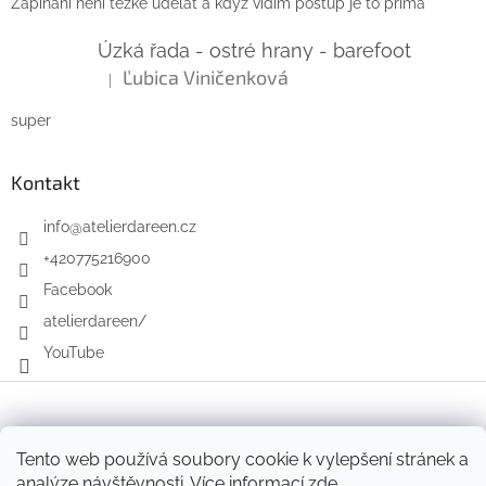
Zapínání není těžké udělat a když vidím postup je to prima
Úzká řada - ostré hrany - barefoot
Ľubica Viničenková
|
Hodnocení produktu je 5 z 5 hvězdiček.
super
Kontakt
info
@
atelierdareen.cz
+420775216900
Facebook
atelierdareen/
YouTube
Vytvořil Shoptet
Tento web používá soubory cookie k vylepšení stránek a
analýze návštěvnosti. Více informací
zde
.