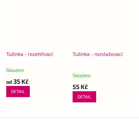
Tužinka - rozehřívací
Tužinka - rozvlažovací
Skladem
Průměrné
Skladem
hodnocení
35 Kč
od
produktu
55 Kč
je
DETAIL
5,0
DETAIL
z
5
hvězdiček.
Z
á
p