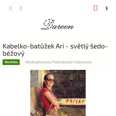
Přejít
NÁKUP
na
obsah
KOŠÍK
Kabelko-batůžek Ari - světlý šedo-
béžový
Průměrné
Neohodnoceno
Podrobnosti hodnocení
Novinka
hodnocení
produktu
je
0,0
z
5
hvězdiček.