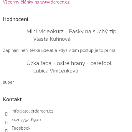
Všechny články na www.dareen.cz
Hodnocení
Mini-videokurz - Pásky na suchý zip
Vlasta Kuhnová
|
Hodnocení produktu je 5 z 5 hvězdiček.
Zapínání není těžké udělat a když vidím postup je to prima
Úzká řada - ostré hrany - barefoot
Ľubica Viničenková
|
Hodnocení produktu je 5 z 5 hvězdiček.
super
Kontakt
info
@
atelierdareen.cz
+420775216900
Facebook