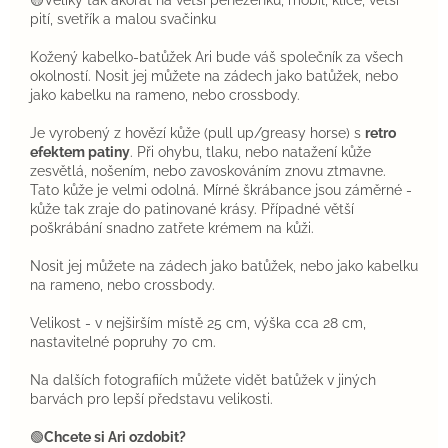
🟡Veliký tak akorát na větší peněženku, mobil, klíče, větší
pití, svetřík a malou svačinku
Kožený kabelko-batůžek Ari bude váš společník za všech
okolností. Nosit jej můžete na zádech jako batůžek, nebo
jako kabelku na rameno, nebo crossbody.
Je vyrobený z hovězí kůže (pull up/greasy horse) s
retro
efektem patiny
. Při ohybu, tlaku, nebo natažení kůže
zesvětlá, nošením, nebo zavoskováním znovu ztmavne.
Tato kůže je velmi odolná. Mírné škrábance jsou záměrné -
kůže tak zraje do patinované krásy. Případné větší
poškrábání snadno zatřete krémem na kůži.
Nosit jej můžete na zádech jako batůžek, nebo jako kabelku
na rameno, nebo crossbody.
Velikost - v nejširším místě 25 cm, výška cca 28 cm,
nastavitelné popruhy 70 cm.
Na dalších fotografiích můžete vidět batůžek v jiných
barvách pro lepší představu velikosti.
🟢
Chcete si Ari ozdobit?