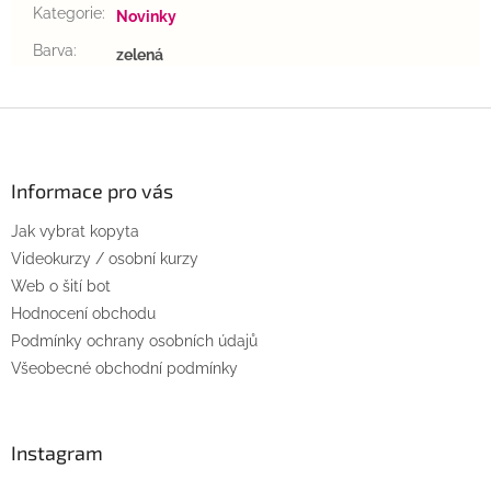
Kategorie
:
Novinky
Barva
:
zelená
Z
á
p
a
Informace pro vás
t
Jak vybrat kopyta
í
Videokurzy / osobní kurzy
Web o šití bot
Hodnocení obchodu
Podmínky ochrany osobních údajů
Všeobecné obchodní podmínky
Instagram