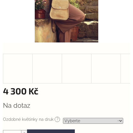
4 300 Kč
Měrná
Na dotaz
cena:
Ozdobné květinky na druk
?