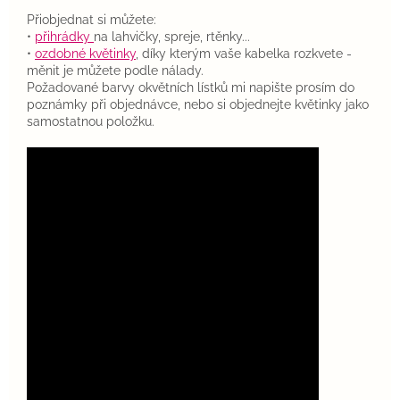
Přiobjednat si můžete:
•
přihrádky
na lahvičky, spreje, rtěnky...
•
ozdobné květinky
, díky kterým vaše kabelka rozkvete -
měnit je můžete podle nálady.
Požadované barvy okvětních lístků mi napište prosím do
poznámky při objednávce, nebo si objednejte květinky jako
samostatnou položku.