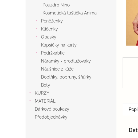
n
Pouzdro Nino
e
Kosmetická taštička Anima
l
Peněženky
Klíčenky
Opasky
Kapsičky na karty
Podržkablíci
Náramky - prodlužováky
Náušnice z kůže
Doplňky, popruhy, šňůrky
Boty
KURZY
MATERIÁL
Dárkové poukazy
Popi
Předobjednávky
Det