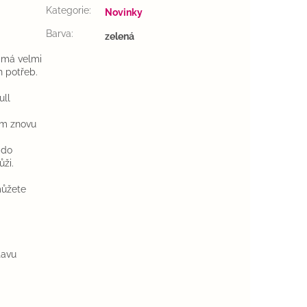
Kategorie
:
Novinky
Barva
:
zelená
 má velmi
h potřeb.
ull
ím znovu
 do
ži.
můžete
tavu