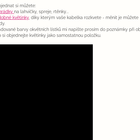
bjednat si můžete:
ihrádky
na lahvičky, spreje, rtěnky...
dobné květinky
, díky kterým vaše kabelka rozkvete - měnit je můžete
dy.
dované barvy okvětních lístků mi napište prosím do poznámky při o
 si objednejte květinky jako samostatnou položku.