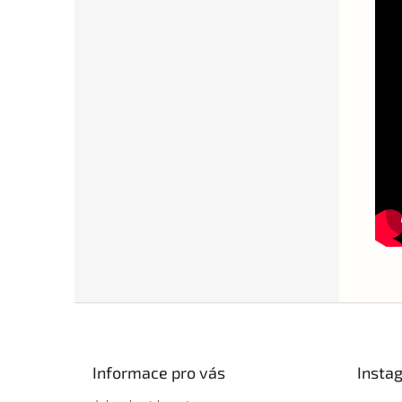
Z
á
p
a
Informace pro vás
Insta
t