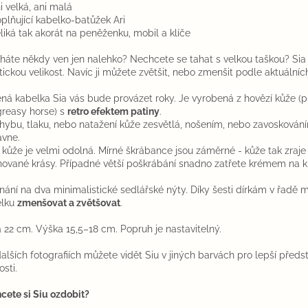
i velká, ani malá
plňující kabelko-batůžek Ari
liká tak akorát na peněženku, mobil a klíče
háte někdy ven jen nalehko? Nechcete se tahat s velkou taškou? Sia
tickou velikost. Navíc ji můžete zvětšit, nebo zmenšit podle aktuálníc
ná kabelka Sia vás bude provázet roky. Je vyrobená z hovězí kůže (p
reasy horse) s
retro efektem patiny
.
ohybu, tlaku, nebo natažení kůže zesvětlá, nošením, nebo zavoskován
avne.
 kůže je velmi odolná. Mírné škrábance jsou záměrné - kůže tak zraje
nované krásy. Případné větší poškrábání snadno zatřete krémem na ků
nání na dva minimalistické sedlářské nýty. Díky šesti dírkám v řadě 
elku
zmenšovat a zvětšovat
.
a 22 cm. Výška 15,5–18 cm. Popruh je nastavitelný.
alších fotografiích můžete vidět Siu v jiných barvách pro lepší předs
osti.
cete si Siu ozdobit?