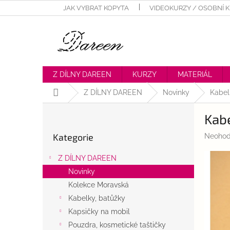
Přejít
JAK VYBRAT KOPYTA
VIDEOKURZY / OSOBNÍ 
na
obsah
Z DÍLNY DAREEN
KURZY
MATERIÁL
Domů
Z DÍLNY DAREEN
Novinky
Kabel
P
Kabe
o
Přeskočit
s
Kategorie
Průměr
Neohod
kategorie
t
hodnoc
r
produk
Z DÍLNY DAREEN
a
je
Novinky
n
0,0
z
Kolekce Moravská
n
5
í
Kabelky, batůžky
hvězdič
p
Kapsičky na mobil
a
Pouzdra, kosmetické taštičky