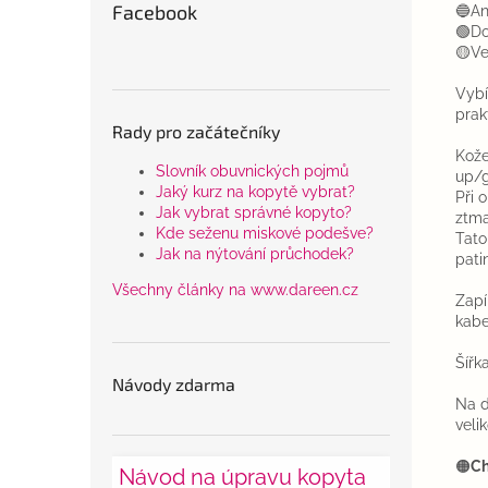
Facebook
🔵An
🟢Do
🟡Ve
Vybí
prak
Rady pro začátečníky
Kože
Slovník obuvnických pojmů
up/g
Jaký kurz na kopytě vybrat?
Při 
Jak vybrat správné kopyto?
ztm
Kde seženu miskové podešve?
Tato
Jak na nýtování průchodek?
pati
Všechny články na www.dareen.cz
Zapí
kab
Šířk
Návody zdarma
Na d
velik
🟠
Ch
Návod na úpravu kopyta