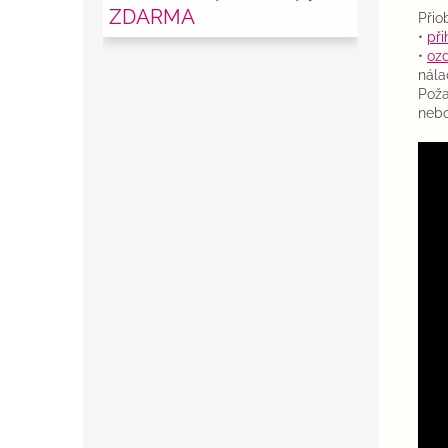
ZDARMA
Přio
•
př
•
oz
nála
Poža
nebo