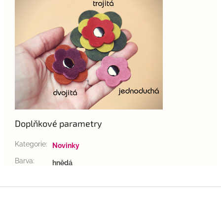
Doplňkové parametry
Kategorie
:
Novinky
Barva
:
hnědá
Z
á
p