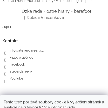
Zapínání není těžké udělat a když vidím postup je to prima
Úzká řada - ostré hrany - barefoot
Ľubica Viničenková
|
Hodnocení produktu je 5 z 5 hvězdiček.
super
Kontakt
info
@
atelierdareen.cz
+420775216900
Facebook
atelierdareen/
YouTube
Vytvořil Shoptet
Tento web používá soubory cookie k vylepšení stránek a
analýze návštěvnosti. Více informací
zde
.