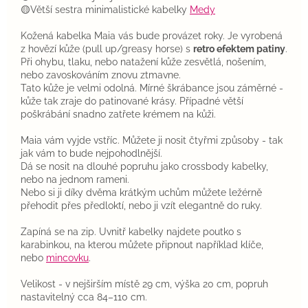
🟡Větší sestra minimalistické kabelky
Medy
Kožená kabelka Maia vás bude provázet roky. Je vyrobená
z hovězí kůže (pull up/greasy horse) s
retro efektem patiny
.
Při ohybu, tlaku, nebo natažení kůže zesvětlá, nošením,
nebo zavoskováním znovu ztmavne.
Tato kůže je velmi odolná. Mírné škrábance jsou záměrné -
kůže tak zraje do patinované krásy. Případné větší
poškrábání snadno zatřete krémem na kůži.
Maia vám vyjde vstříc. Můžete ji nosit čtyřmi způsoby - tak
jak vám to bude nejpohodlnější.
Dá se nosit na dlouhé popruhu jako crossbody kabelky,
nebo na jednom rameni.
Nebo si ji díky dvěma krátkým uchům můžete ležérně
přehodit přes předloktí, nebo ji vzít elegantně do ruky.
Zapíná se na zip. Uvnitř kabelky najdete poutko s
karabinkou, na kterou můžete připnout například klíče,
nebo
mincovku
.
Velikost - v nejširším místě 29 cm, výška 20 cm, popruh
nastavitelný cca 84–110 cm.