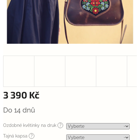
3 390 Kč
Měrná
Do 14 dnů
cena:
Ozdobné květinky na druk
?
Tajná kapsa
?