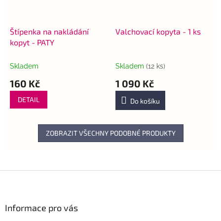
Štípenka na nakládání
Valchovací kopyta - 1 ks
kopyt - PATY
Skladem
Skladem
(12 ks)
160 Kč
1 090 Kč
DETAIL
Do košíku
ZOBRAZIT VŠECHNY PODOBNÉ PRODUKTY
Z
á
p
a
Informace pro vás
t