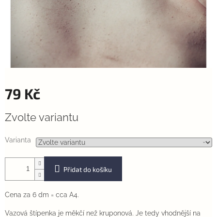
79 Kč
Měrná
Zvolte variantu
cena:
Varianta
Přidat do košíku
Cena za 6 dm = cca A4.
Vazová štípenka je měkčí než kruponová. Je tedy vhodnější na