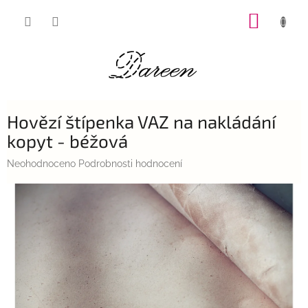
Přejít
NÁKUP
na
obsah
KOŠÍK
Hovězí štípenka VAZ na nakládání
kopyt - béžová
Průměrné
Neohodnoceno
Podrobnosti hodnocení
hodnocení
produktu
je
0,0
z
5
hvězdiček.