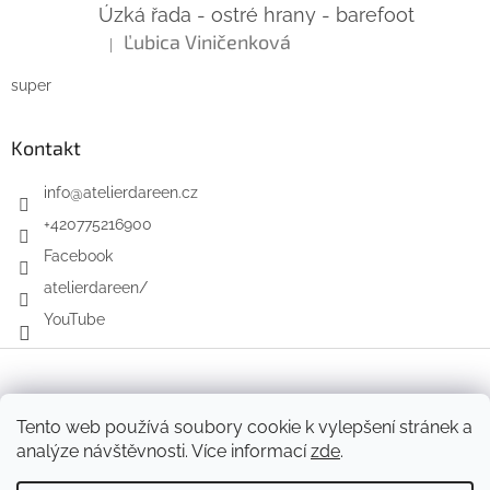
Úzká řada - ostré hrany - barefoot
Ľubica Viničenková
|
Hodnocení produktu je 5 z 5 hvězdiček.
super
Kontakt
info
@
atelierdareen.cz
+420775216900
Facebook
atelierdareen/
YouTube
Vytvořil Shoptet
Tento web používá soubory cookie k vylepšení stránek a
analýze návštěvnosti. Více informací
zde
.
Copyright 2026
Atelier Dareen
. Všechna práva vyhrazena.